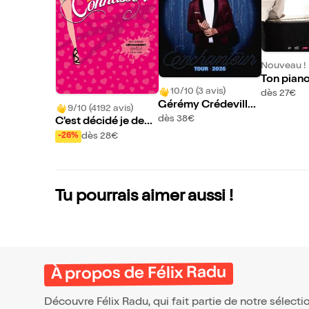
Nouveau !
Ton piano
10/10 (3 avis)
jours : 
dès 27€
Gérémy Crédeville
Michel B
9/10 (4192 avis)
dans Enchanteur
dès 38€
C'est décidé je devi
ens une connasse |
dès 28€
-26%
Versailles
Tu pourrais aimer aussi !
À propos de Félix Radu
Découvre Félix Radu, qui fait partie de notre sélec