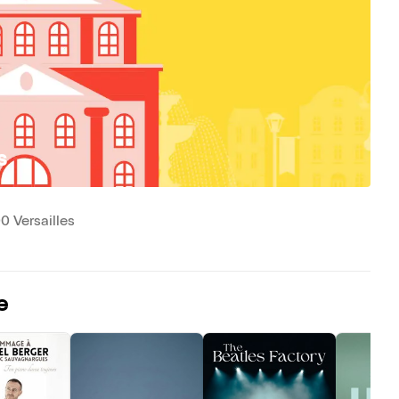
s
0 Versailles
e