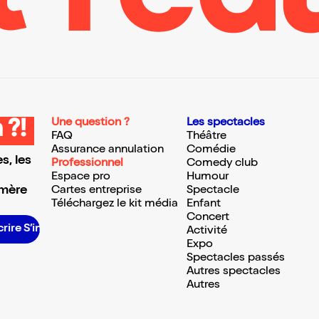
Une question ?
Les spectacles
 ?!
FAQ
Théâtre
Assurance annulation
Comédie
s, les
Professionnel
Comedy club
Espace pro
Humour
 mère
Cartes entreprise
Spectacle
Téléchargez le kit média
Enfant
Concert
e S’inscrire S’inscrire S’inscrire S’inscrire S’inscrire S’inscrire S’inscrire S’inscrire S’inscrire S’inscrire S’inscrire
Activité
Expo
Spectacles passés
Autres spectacles
Autres