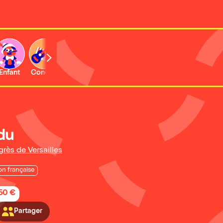
Enfant
Concert
Activité
Expo et musée
du
rès de Versailles
n française
,50 €
Partager