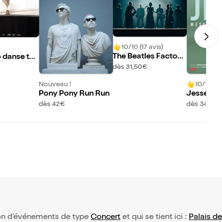
10/10 (17 avis)
The Beatles Factory
 danse tou
: Days in a life
hommage à
dès 31,50€
erger
Nouveau !
10/10 (46
Pony Pony Run Run
Jessé da
e personn
dès 42€
dès 34,50
tion d’événements de type
Concert
et qui se tient ici :
Palais de