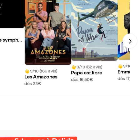
e symphon
ne Vallée
9/10 (472
9/10 (62 avis)
9/10 (166 avis)
Emma Gat
Papa est libre
Les Amazones
hibaud Ch
dès 17,50€
dès 16,50€
dès 23€
s Les Imi