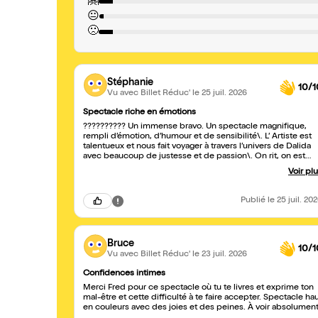
🤗
😐
🙁
Stéphanie
10/1
Vu avec Billet Réduc'
le 25 juil. 2026
Spectacle riche en émotions
?????????? Un immense bravo. Un spectacle magnifique,
rempli d’émotion, d’humour et de sensibilité\. L’ Artiste est
talentueux et nous fait voyager à travers l’univers de Dalida
avec beaucoup de justesse et de passion\. On rit, on est
ému, on chante… et surtout, on passe un moment
Voir pl
inoubliable\. Une mise en scène soignée et des
interprétations remarquables qui rendent un très bel
hommage à cette immense artiste\. Je recommande ce
Publié
le 25 juil. 20
spectacle les yeux fermés\. Merci pour ce beau moment et
à l’année prochaine 😉
Bruce
10/1
Vu avec Billet Réduc'
le 23 juil. 2026
Confidences intimes
Merci Fred pour ce spectacle où tu te livres et exprime ton
mal-être et cette difficulté à te faire accepter. Spectacle ha
en couleurs avec des joies et des peines. À voir absolumen