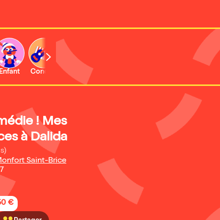
Enfant
Concert
Activité
omédie ! Mes
es à Dalida
s)
Monfort Saint-Brice
27
50 €