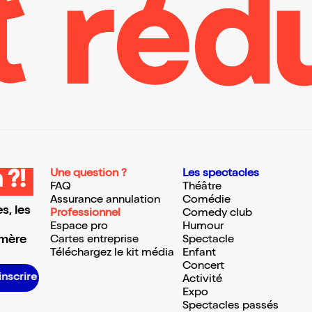
Une question ?
Les spectacles
 ?!
FAQ
Théâtre
Assurance annulation
Comédie
s, les
Professionnel
Comedy club
Espace pro
Humour
 mère
Cartes entreprise
Spectacle
Téléchargez le kit média
Enfant
Concert
nscrire S’inscrire S’inscrire S’inscrire S’inscrire S’inscrire S’inscrire S’inscrire S’inscrire S’inscrire S’inscrire S’inscrire
Activité
Expo
Spectacles passés