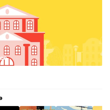
ice
e