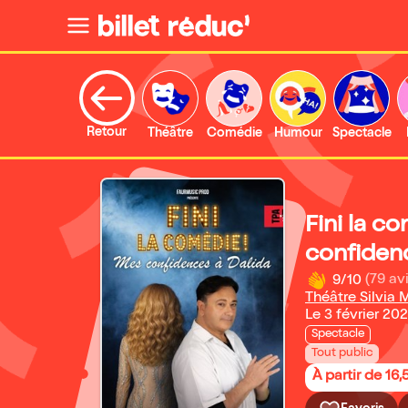
Retour
Théâtre
Comédie
Humour
Spectacle
Fini la c
confidenc
9/10
(79 avi
Théâtre Silvia 
Le 3 février 20
Spectacle
Tout public
À partir de 16,