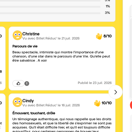
3%
1%
3%
Christine
0
8/10
Vu avec Billet Réduc'
le 21 juil. 2026
Parcours de vie
Un sp
Beau spectacle, intimiste qui montre l'importance d'une
Je co
chanson, d'une star dans le parcours d'une Vie. Qu'elle peut
❤️ Un
être salvatrice . A voir
retrou
comme
us
et d'ê
Fred 
26
Publié
le 23 juil. 2026
parco
Cindy
0
10/10
Vu avec Billet Réduc'
le 16 juil. 2026
Émouvant, touchant, drôle
Fini 
Un témoignage authentique, qui nous rappelle que les droits
Bon r
ut
des homosexuels, et que la liberté de s'exprimer ne sont pas
justes
t
acquises. Qu'il était difficile hier, et qu'il est toujours difficile