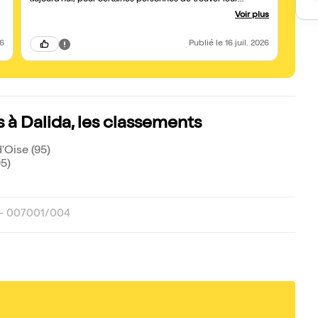
aujourd'hui, pour certaines personnes de trouver leur
identité et d'oser l'affirmer devant leurs proches. Ce
Voir plus
spectacle est un moment de partage et de tolérance autour
des belles chansons de Dalida, une parenthèse de
bienveillance.
26
Publié
le 16 juil. 2026
 à Dalida, les classements
'Oise (95)
95)
 - 007001/004