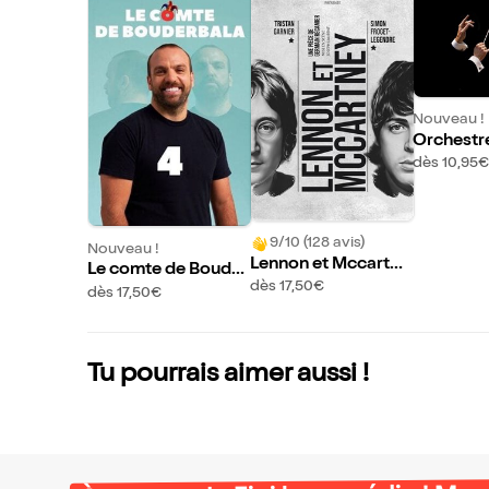
Nouveau !
Orchestr
ique Plai
dès 10,95€
9/10 (128 avis)
Nouveau !
Lennon et Mccartne
Le comte de Bouder
y
dès 17,50€
bala 4
dès 17,50€
Tu pourrais aimer aussi !