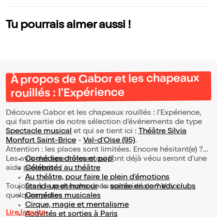
Tu pourrais aimer aussi !
À propos de Gabor et les chapeaux
rouillés : l'Expérience
Découvre Gabor et les chapeaux rouillés : l'Expérience,
qui fait partie de notre sélection d’événements de type
Spectacle musical
et qui se tient ici :
Théâtre Silvia
Monfort Saint-Brice
-
Val-d'Oise (95)
.
Attention : les places sont limitées. Encore hésitant(e) ?
Les avis des spectateurs qui l'ont déjà vécu seront d'une
Comédies drôles et pop’
aide précieuse !
Célébrités au théâtre
Au théâtre, pour faire le plein d’émotions
Toujours à la recherche de la sortie idéale ? Voici
Stand-up et humour
ou
soirée en comedy clubs
quelques pistes :
Comédies musicales
Cirque, magie et mentalisme
Lire la suite
Activités et sorties à Paris