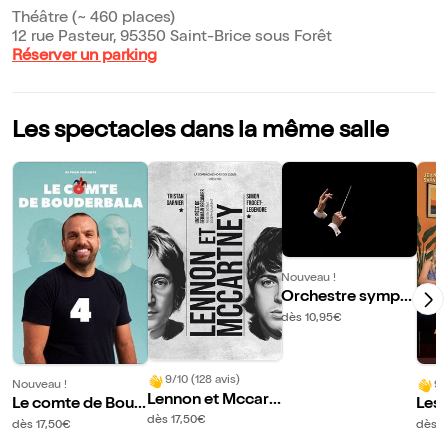
Théâtre (~ 460 places)
12 rue Pasteur, 95350 Saint-Brice sous Forêt
Réserver un parking
Les spectacles dans la même salle
Nouveau !
Orchestre symph
onique Plaine Vall
dès 10,95€
ée
9/10 (128 avis)
Nouveau !
9/
Lennon et Mccart
Le comte de Boud
Les
ney
dès 17,50€
erbala 4
dès 17,50€
dès 