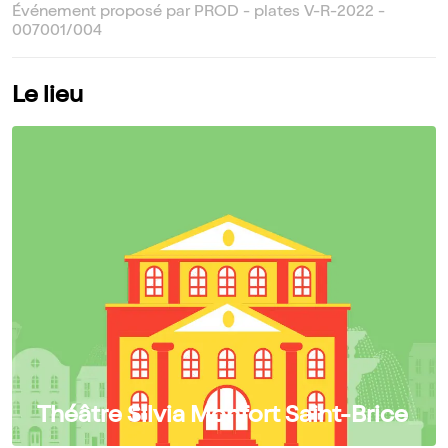
Événement proposé par PROD - plates V-R-2022 -
007001/004
Le lieu
Théâtre Silvia Monfort Saint-Brice