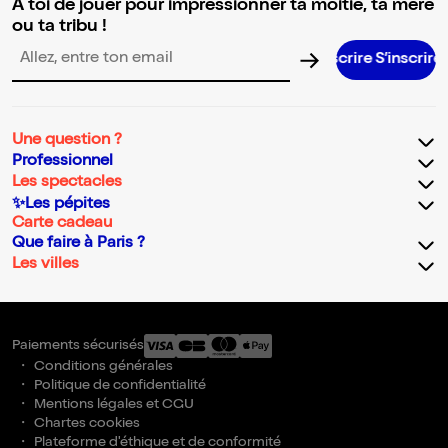
A toi de jouer pour impressionner ta moitié, ta mère
ou ta tribu !
S’inscrire S’inscrire S’inscrire S’in
Adresse email pour la newsletter
Une question ?
Professionnel
Les spectacles
✨Les pépites
Carte cadeau
Que faire à Paris ?
Les villes
Paiements sécurisés
Conditions générales
Politique de confidentialité
Mentions légales et CGU
Chartes cookies
Plateforme d'éthique et de conformité