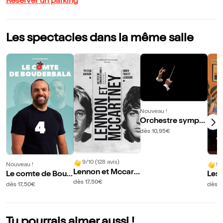
Réserver un parking
Les spectacles dans la même salle
Nouveau !
Orchestre symph
onique Plaine Vall
dès 10,95€
ée
9/10 (128 avis)
Nouveau !
9/
Lennon et Mccart
Le comte de Boud
Les
ney
dès 17,50€
erbala 4
dès 17,50€
dès 
Tu pourrais aimer aussi !