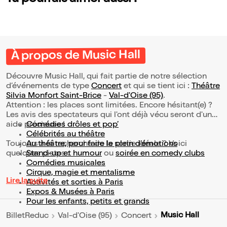
À propos de Music Hall
Découvre Music Hall, qui fait partie de notre sélection
d’événements de type
Concert
et qui se tient ici :
Théâtre
Silvia Monfort Saint-Brice
-
Val-d'Oise (95)
.
Attention : les places sont limitées. Encore hésitant(e) ?
Les avis des spectateurs qui l'ont déjà vécu seront d'une
aide précieuse !
Comédies drôles et pop’
Célébrités au théâtre
Toujours à la recherche de la sortie idéale ? Voici
Au théâtre, pour faire le plein d’émotions
quelques pistes :
Stand-up et humour
ou
soirée en comedy clubs
Comédies musicales
Cirque, magie et mentalisme
Lire la suite
Activités et sorties à Paris
Expos & Musées à Paris
Pour les enfants, petits et grands
Music Hall
BilletReduc
Val-d'Oise (95)
Concert