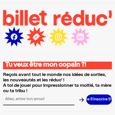
Tu veux être mon copain ?!
Reçois avant tout le monde nos idées de sorties,
les nouveautés et les réduc' !
A toi de jouer pour impressionner ta moitié, ta mère
ou ta tribu !
S’inscrire S’inscri
Adresse email pour la newsletter