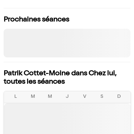
Prochaines séances
Patrik Cottet-Moine dans Chez lui,
toutes les séances
L
M
M
J
V
S
D