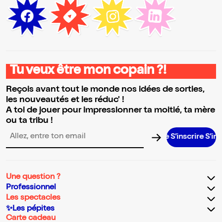
Tu veux être mon copain ?!
Reçois avant tout le monde nos idées de sorties,
les nouveautés et les réduc' !
A toi de jouer pour impressionner ta moitié, ta mère
ou ta tribu !
S’inscrire S’inscrire S
Adresse email pour la newsletter
Une question ?
Professionnel
Les spectacles
✨Les pépites
Carte cadeau