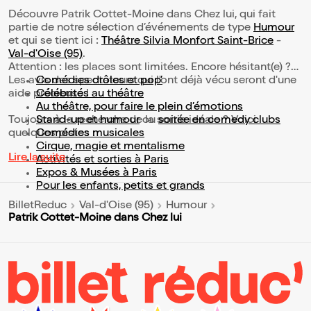
Découvre Patrik Cottet-Moine dans Chez lui, qui fait
partie de notre sélection d’événements de type
Humour
et qui se tient ici :
Théâtre Silvia Monfort Saint-Brice
-
Val-d'Oise (95)
.
Attention : les places sont limitées. Encore hésitant(e) ?
Les avis des spectateurs qui l'ont déjà vécu seront d'une
Comédies drôles et pop’
aide précieuse !
Célébrités au théâtre
Au théâtre, pour faire le plein d’émotions
Toujours à la recherche de la sortie idéale ? Voici
Stand-up et humour
ou
soirée en comedy clubs
quelques pistes :
Comédies musicales
Cirque, magie et mentalisme
Lire la suite
Activités et sorties à Paris
Expos & Musées à Paris
Pour les enfants, petits et grands
BilletReduc
Val-d'Oise (95)
Humour
Patrik Cottet-Moine dans Chez lui