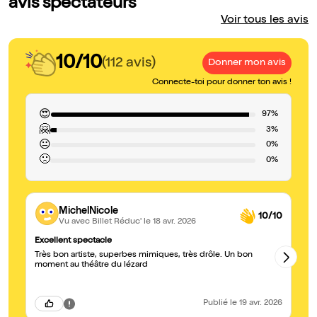
avis spectateurs
Voir tous les avis
10/10
(112 avis)
Donner mon avis
Connecte-toi pour donner ton avis !
😍
97%
🤗
3%
😐
0%
🙁
0%
MichelNicole
10/10
Vu avec Billet Réduc'
le 18 avr. 2026
Excellent spectacle
Un
Très bon artiste, superbes mimiques, très drôle. Un bon
Fantastiqu
moment au théâtre du lézard
sc
Publié
le 19 avr. 2026