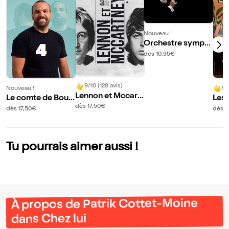
Nouveau !
Orchestre symph
onique Plaine Vall
dès 10,95€
ée
9/10 (128 avis)
Nouveau !
9/
Lennon et Mccart
Le comte de Boud
Les
ney
dès 17,50€
erbala 4
dès 17,50€
dès 
Tu pourrais aimer aussi !
À propos de Patrik Cottet-Moine
dans Chez lui