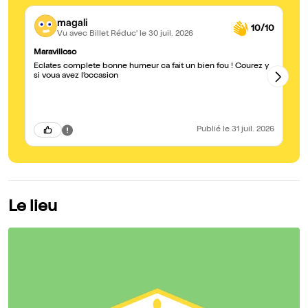
magali
10/10
Vu avec Billet Réduc'
le 30 juil. 2026
Maravilloso
Un
Eclates complete bonne humeur ca fait un bien fou ! Courez y
Hi
si voua avez l’occasion
de
excell
én
pe
pl
reconna
Publié
le 31 juil. 2026
to
co
sou
je
ex
!
Le lieu