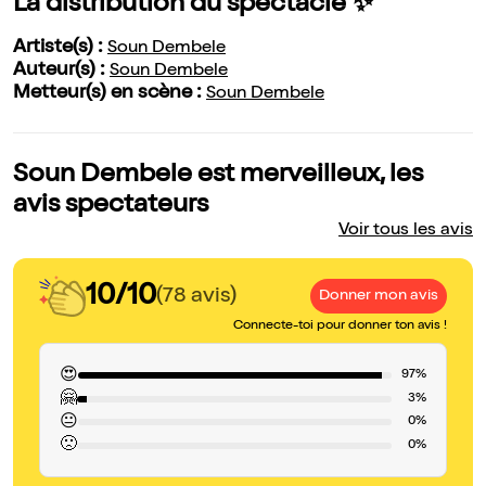
La distribution du spectacle ✨
Artiste(s) :
Soun Dembele
Auteur(s) :
Soun Dembele
Metteur(s) en scène :
Soun Dembele
Soun Dembele est merveilleux, les
avis spectateurs
Voir tous les avis
10/10
(78 avis)
Donner mon avis
Connecte-toi pour donner ton avis !
😍
97%
🤗
3%
😐
0%
🙁
0%