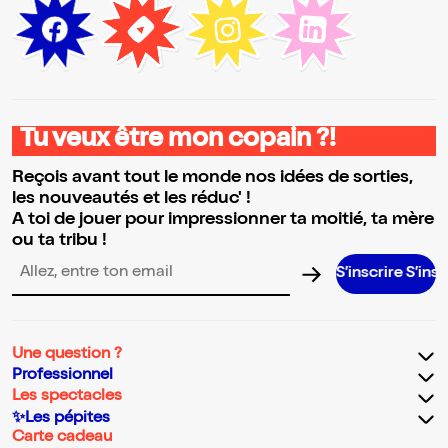
Tu veux être mon copain ?!
Reçois avant tout le monde nos idées de sorties,
les nouveautés et les réduc' !
A toi de jouer pour impressionner ta moitié, ta mère
ou ta tribu !
S’inscrire S’inscrire S’ins
Adresse email pour la newsletter
Une question ?
Professionnel
Les spectacles
✨Les pépites
Carte cadeau