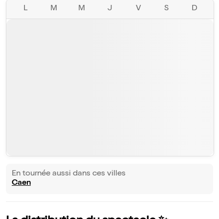
L
M
M
J
V
S
D
En tournée aussi dans ces villes
Caen