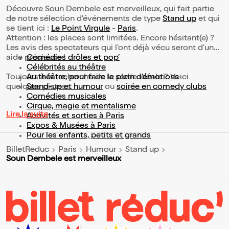
Découvre Soun Dembele est merveilleux, qui fait partie
de notre sélection d’événements de type
Stand up
et qui
se tient ici :
Le Point Virgule
-
Paris
.
Attention : les places sont limitées. Encore hésitant(e) ?
Les avis des spectateurs qui l'ont déjà vécu seront d'une
aide précieuse !
Comédies drôles et pop’
Célébrités au théâtre
Toujours à la recherche de la sortie idéale ? Voici
Au théâtre, pour faire le plein d’émotions
quelques pistes :
Stand-up et humour
ou
soirée en comedy clubs
Comédies musicales
Cirque, magie et mentalisme
Lire la suite
Activités et sorties à Paris
Expos & Musées à Paris
Pour les enfants, petits et grands
BilletReduc
Paris
Humour
Stand up
Soun Dembele est merveilleux