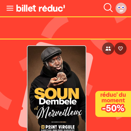
réduc' du
moment
-50%