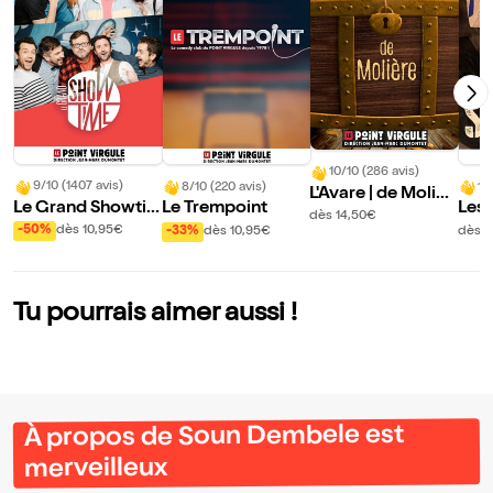
10/10 (286 avis)
9/10 (1407 avis)
8/10 (220 avis)
10
L'Avare | de Molièr
Le Grand Showti
Le Trempoint
Les 
e
dès 14,50€
me : L'ultimate imp
Sca
-50%
dès 10,95€
-33%
dès 10,95€
dès 1
ro comédie show
Tu pourrais aimer aussi !
À propos de Soun Dembele est
merveilleux