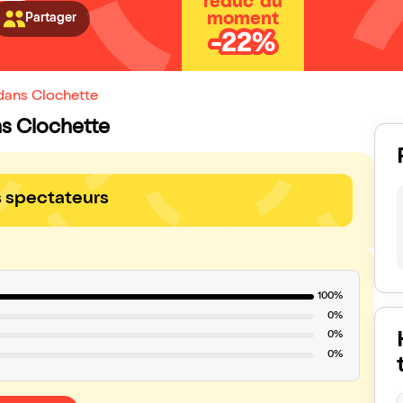
réduc' du
moment
Partager
-22%
dans Clochette
ns Clochette
s spectateurs
100%
0%
0%
0%