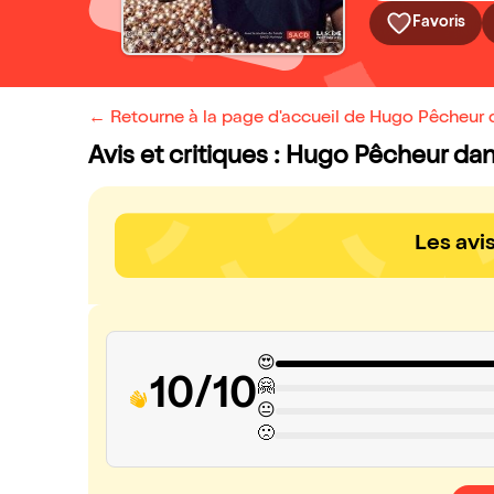
Favoris
← Retourne à la page d'accueil de Hugo Pêcheur 
Avis et critiques : Hugo Pêcheur da
Les avi
😍
10/10
🤗
😐
🙁