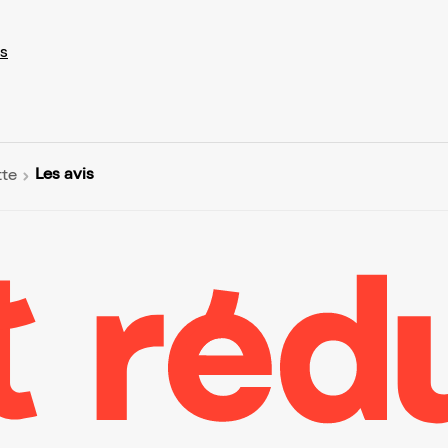
s
Les avis
tte