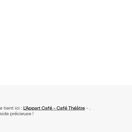
e tient ici :
L'Appart Café - Café Théâtre
- .
 aide précieuse !