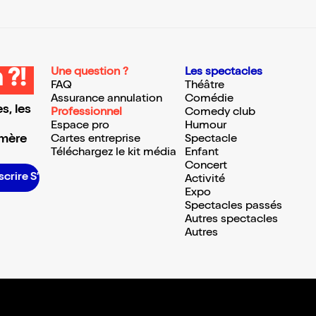
Une question ?
Les spectacles
 ?!
FAQ
Théâtre
Assurance annulation
Comédie
s, les
Professionnel
Comedy club
Espace pro
Humour
 mère
Cartes entreprise
Spectacle
Téléchargez le kit média
Enfant
Concert
scrire S’inscrire S’inscrire S’inscrire S’inscrire S’inscrire S’inscrire S’inscrire S’inscrire S’inscrire S’inscrire S’inscrire
Activité
Expo
Spectacles passés
Autres spectacles
Autres