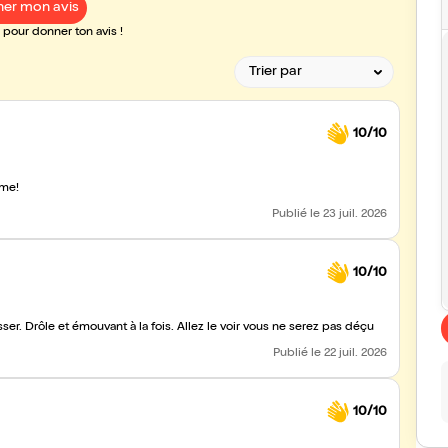
er mon avis
pour donner ton avis !
10/10
rme!
Publié
le 23 juil. 2026
10/10
Merci à Hugo pour ce spectacle où je n’ai pas vu le temps passer. Drôle et émouvant à la fois. Allez le voir vous ne serez pas déçu
Publié
le 22 juil. 2026
10/10