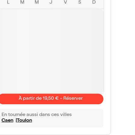
L
M
M
J
V
S
D
À partir de 19,50 € - Réserver
En tournée aussi dans ces villes
Caen
Toulon