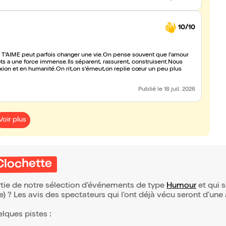
10/10
E T'AIME peut parfois changer une vie.On pense souvent que l'amour
ts a une force immense.Ils séparent, rassurent, construisent.Nous
xion et en humanité.On rit,on s'émeut,on replie cœur un peu plus
Publié
le 18 juil. 2026
Voir plus
Clochette
tie de notre sélection d’événements de type
Humour
et qui s
(e) ? Les avis des spectateurs qui l'ont déjà vécu seront d'une
elques pistes :