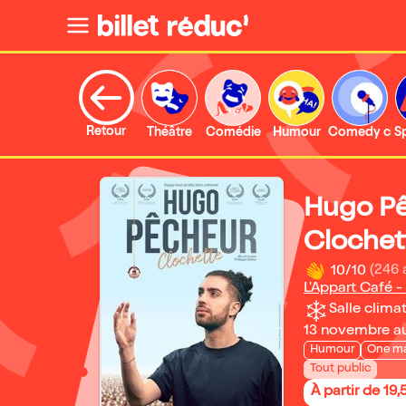
Retour
Théâtre
Comédie
Humour
Comedy clu
S
Hugo Pê
Clochet
10/10
(246 
L'Appart Café -
Salle climat
13 novembre a
Humour
One m
Tout public
À partir de 19,