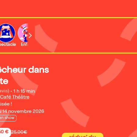
b
pectacle
Enfant
Concert
Activité
Expo et musée
cheur dans
te
avis)
•
1 h 15 min
 Café Théâtre
isée !
u 14 novembre 2026
an show
50 €
25,00€