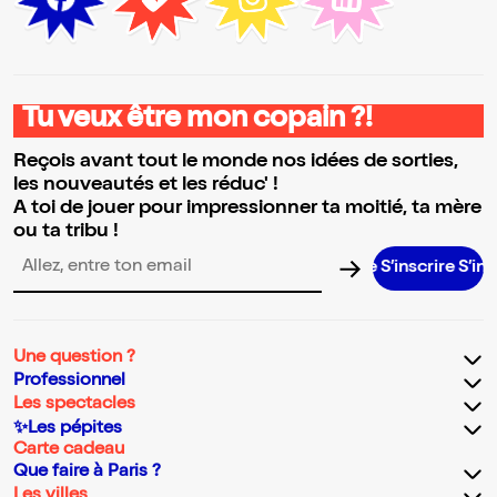
Tu veux être mon copain ?!
Reçois avant tout le monde nos idées de sorties,
les nouveautés et les réduc' !
A toi de jouer pour impressionner ta moitié, ta mère
ou ta tribu !
S’inscrire S’inscri
Adresse email pour la newsletter
Une question ?
Professionnel
Les spectacles
✨Les pépites
Carte cadeau
Que faire à Paris ?
Les villes