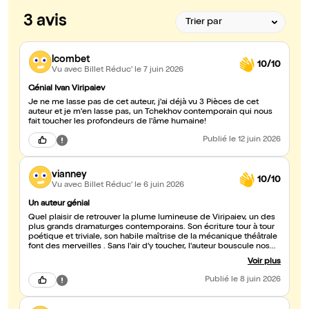
3 avis
lcombet
10/10
Vu avec Billet Réduc'
le 7 juin 2026
Génial Ivan Viripaiev
Je ne me lasse pas de cet auteur, j'ai déjà vu 3 Pièces de cet
auteur et je m'en lasse pas, un Tchekhov contemporain qui nous
fait toucher les profondeurs de l'âme humaine!
Publié
le 12 juin 2026
vianney
10/10
Vu avec Billet Réduc'
le 6 juin 2026
Un auteur génial
Quel plaisir de retrouver la plume lumineuse de Viripaiev, un des
plus grands dramaturges contemporains. Son écriture tour à tour
poétique et triviale, son habile maîtrise de la mécanique théâtrale
font des merveilles . Sans l'air d'y toucher, l'auteur bouscule nos
certitudes et nous entraine dans une quête vertigineuse. La mise
Voir plus
en scène sobre et les acteurs excellents révèlent toute la richesse
de ce texte plus profond qu'il n'y paraît. A voir et à entendre.
Publié
le 8 juin 2026