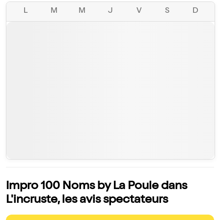
L
M
M
J
V
S
D
Impro 100 Noms by La Poule dans
L'incruste, les avis spectateurs