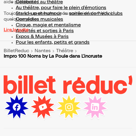
aide précieuse !
Célébrités au théâtre
Au théâtre, pour faire le plein d’émotions
Toujours à la recherche de la sortie idéale ? Voici
Stand-up et humour
ou
soirée en comedy clubs
quelques pistes :
Comédies musicales
Cirque, magie et mentalisme
Lire la suite
Activités et sorties à Paris
Expos & Musées à Paris
Pour les enfants, petits et grands
BilletReduc
Nantes
Théâtre
Impro 100 Noms by La Poule dans L'incruste