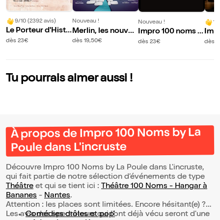
9/10 (2392 avis)
Nouveau !
Nouveau !
10
Le Porteur d'Histo
Merlin, les nouvell
Impro 100 noms b
Imp
ire
es aventures
y La Poule : Le Peti
y La
dès 23€
dès 19,50€
dès 23€
dès 
t Détournement
en R
Tu pourrais aimer aussi !
À propos de Impro 100 Noms by La
Poule dans L'incruste
Découvre Impro 100 Noms by La Poule dans L'incruste,
qui fait partie de notre sélection d’événements de type
Théâtre
et qui se tient ici :
Théâtre 100 Noms - Hangar à
Bananes
-
Nantes
.
Attention : les places sont limitées. Encore hésitant(e) ?
Les avis des spectateurs qui l'ont déjà vécu seront d'une
Comédies drôles et pop’