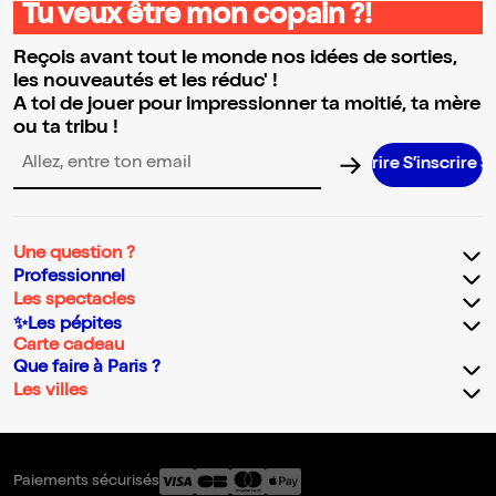
Tu veux être mon copain ?!
Reçois avant tout le monde nos idées de sorties,
les nouveautés et les réduc' !
A toi de jouer pour impressionner ta moitié, ta mère
ou ta tribu !
S’inscrire S’in
Adresse email pour la newsletter
Une question ?
Professionnel
Les spectacles
✨Les pépites
Carte cadeau
Que faire à Paris ?
Les villes
Paiements sécurisés