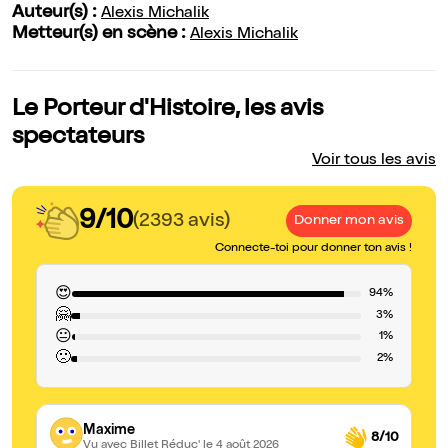
Auteur(s) :
Alexis Michalik
Metteur(s) en scène :
Alexis Michalik
Le Porteur d'Histoire, les avis
spectateurs
Voir tous les avis
9/10
(2393 avis)
Donner mon avis
Connecte-toi pour donner ton avis !
😍
94%
🤗
3%
😐
1%
🙁
2%
Maxime
8/10
Vu avec Billet Réduc'
le 4 août 2026