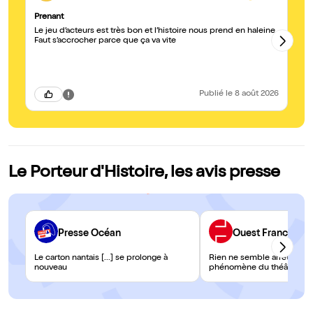
Prenant
Su
Le jeu d’acteurs est très bon et l’histoire nous prend en haleine.
De
Faut s’accrocher parce que ça va vite
me
Publié
le 8 août 2026
Le Porteur d'Histoire, les avis presse
Presse Océan
Ouest France
Le carton nantais [...] se prolonge à
Rien ne semble arrêter le 
nouveau
phénomène du théâtre