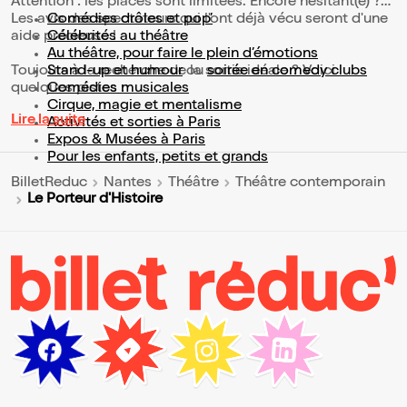
Attention : les places sont limitées. Encore hésitant(e) ?
Les avis des spectateurs qui l'ont déjà vécu seront d'une
Comédies drôles et pop’
aide précieuse !
Célébrités au théâtre
Au théâtre, pour faire le plein d’émotions
Toujours à la recherche de la sortie idéale ? Voici
Stand-up et humour
ou
soirée en comedy clubs
quelques pistes :
Comédies musicales
Cirque, magie et mentalisme
Lire la suite
Activités et sorties à Paris
Expos & Musées à Paris
Pour les enfants, petits et grands
BilletReduc
Nantes
Théâtre
Théâtre contemporain
Le Porteur d'Histoire