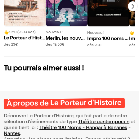
9/10 (2393 avis)
Nouveau !
Nouveau !
10
Le Porteur d'Histo
Merlin, les nouvell
Impro 100 noms b
Imp
ire
es aventures
y La Poule : Le Peti
y La
dès 23€
dès 19,50€
dès 23€
dès 
t Détournement
en R
Tu pourrais aimer aussi !
À propos de Le Porteur d'Histoire
Découvre Le Porteur d'Histoire, qui fait partie de notre
sélection d’événements de type
Théâtre contemporain
et
qui se tient ici :
Théâtre 100 Noms - Hangar à Bananes
-
Nantes
.