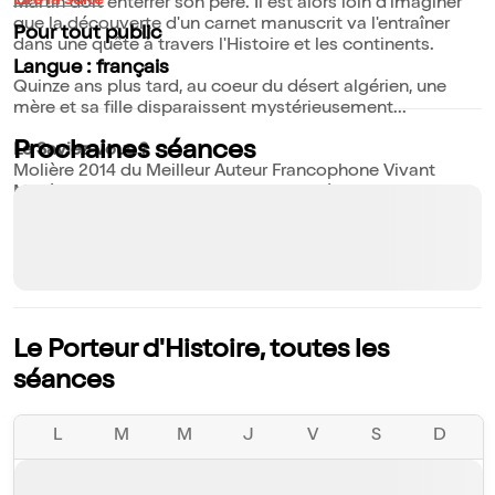
Lire la suite
Martin doit enterrer son père. Il est alors loin d'imaginer
que la découverte d'un carnet manuscrit va l'entraîner
Pour tout public
dans une quête à travers l'Histoire et les continents.
Langue : français
Quinze ans plus tard, au coeur du désert algérien, une
mère et sa fille disparaissent mystérieusement...
Prochaines séances
Le Saviez-vous ?
Molière 2014 du Meilleur Auteur Francophone Vivant
Molière 2014 du Meilleur Metteur en scène d'un spectacle
de Théâtre Privé
Le Porteur d'Histoire, toutes les
séances
L
M
M
J
V
S
D