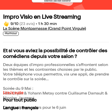
Impro Visio en Live Streaming
9/10
(23 avis)
•
1 h 30 min
La Scène Montparnasse (Grand Point Virgule)
Humour
Et si vous aviez la possibilité de contrôler des
comédiens depuis votre salon ?
Deux équipes d'impro professionnelles s'affrontent selon
les thèmes et les contraintes choisies par le public.
Votre téléphone vous permettra, via une appli, de prendre
le contrôle sur la soirée...
Soirée du 9 Mai :
Lire la suite
Félix Dhjan & Yohann Metay contre Guillaume Darnault &
Nicolas Jauregui.
Pour tout public
Distribution en cours pour le 6 juin
Langue : français