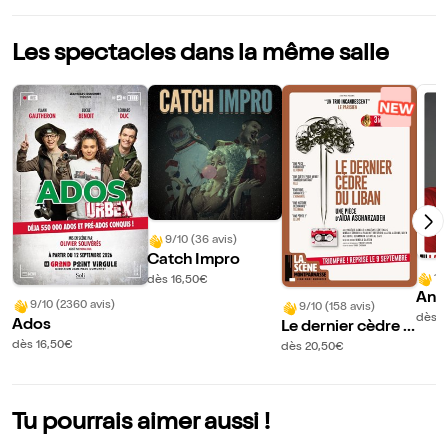
Les spectacles dans la même salle
9/10 (36 avis)
Catch Impro
10
dès 16,50€
Ant
9/10 (2360 avis)
9/10 (158 avis)
y da
dès 1
Ados
Le dernier cèdre d
sur 
u Liban
dès 16,50€
dès 20,50€
Tu pourrais aimer aussi !