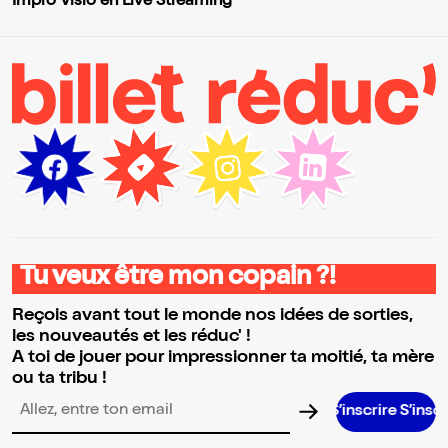
Impro Visio en Live Streaming
Tu veux être mon copain ?!
Reçois avant tout le monde nos idées de sorties,
les nouveautés et les réduc' !
A toi de jouer pour impressionner ta moitié, ta mère
ou ta tribu !
S’inscrire S’inscrire S’inscri
Adresse email pour la newsletter