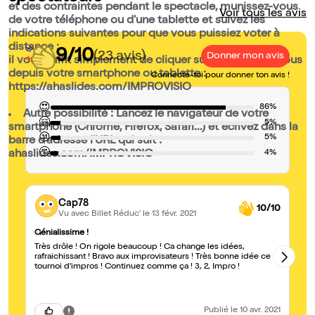
et des contraintes pendant le spectacle, munissez-vous
Voir tous les avis
de votre téléphone ou d'une tablette et suivez les
indications suivantes pour que vous puissiez voter à
distance :
9/10
(23 avis)
Donner mon avis
il vous suffit simplement de cliquer sur le lien ci-dessous
depuis votre smartphone ou tablette :
Connecte-toi pour donner ton avis !
https://ahaslides.com/IMPROVISIO
😍
86%
Autre possibilité : Lancez le navigateur de votre
🤗
5%
smartphone (Chrome, Firefox, Safari...) et écrivez dans la
😐
5%
barre d'adresse l'URL qui suit :
🙁
4%
ahaslides.com/IMPROVISIO
Cap78
10/10
Vu avec Billet Réduc'
le 13 févr. 2021
Génialissime !
On
Très drôle ! On rigole beaucoup ! Ca change les idées,
EX
rafraichissant ! Bravo aux improvisateurs ! Très bonne idée ce
au
tournoi d'impros ! Continuez comme ça ! 3, 2, Impro !
re
Publié
le 10 avr. 2021