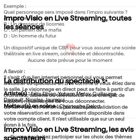
Exemple :
Quel personnage sera imposé dans l'impro suivante ?
Impro Visio en Live Streaming, toutes
A : Le père Noël
B : Un dresseur de licornes
les séances
C : Un parrain de la mafia
D : Un homme du futur
Un dispositif unique de CBR pour vous assurer une soirée
théâtrale en live stream, connectée et décontractée.
Aucune date prévue pour le moment
A Savoir :
Il s'agit d'un lien internet personnel qui vous permet
La distribution du spectacle ✨
d'assister au spectacle en Live comme si vous étiez dans
la salle. Le visionnage en direct peut se faire à partir d'un
Artiste(s) :
Félix Dhjan
,
Yohann Metay
,
Guillaume
ordinateur, tablette ou télévision.Si vous changez de
Darnault
,
Nicolas Jauregui
support, n'oubliez pas de vous déconnecter.
Metteur(s) en scène :
Christophe Delort
Ce lien vous est transmis par mail après validation de
votre réservation et sera également disponible dans
votre compte client. Il n'est utilisable que sur un seul
écran à la fois.
Impro Visio en Live Streaming, les avis
Si vous souhaitez participer sur les choix des thèmes
spectateurs