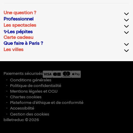
Une question ?
Professionnel
Les spectacles
✨Les pépites
Carte cadeau
Que faire à Paris ?
Les villes
Paiements sécurisés
Conditions générales
Politique de confidentialité
Mentions légales et CGU
Chartes cookies
Plateforme d'éthique et de conformité
Accessibilité
Gestion des cookies
billetreduc © 2026