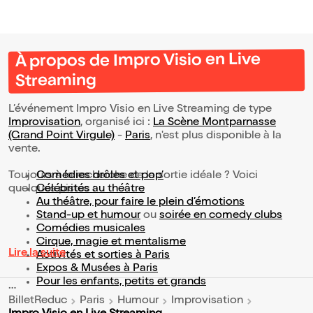
À propos de Impro Visio en Live
Streaming
L’événement Impro Visio en Live Streaming de type
Improvisation
, organisé ici :
La Scène Montparnasse
(Grand Point Virgule)
-
Paris
, n'est plus disponible à la
vente.
Toujours à la recherche de la sortie idéale ? Voici
Comédies drôles et pop’
quelques pistes :
Célébrités au théâtre
Au théâtre, pour faire le plein d’émotions
Stand-up et humour
ou
soirée en comedy clubs
Comédies musicales
Cirque, magie et mentalisme
Lire la suite
Activités et sorties à Paris
Expos & Musées à Paris
Pour les enfants, petits et grands
BilletReduc
Paris
Humour
Improvisation