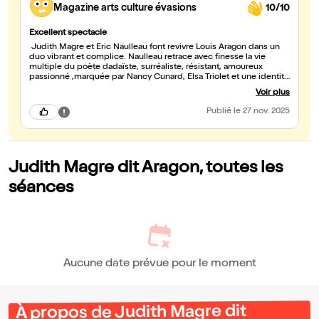
Magazine arts culture évasions
10/10
Excellent spectacle
Judith Magre et Éric Naulleau font revivre Louis Aragon dans un
duo vibrant et complice. Naulleau retrace avec finesse la vie
multiple du poète dadaïste, surréaliste, résistant, amoureux
passionné ,marquée par Nancy Cunard, Elsa Triolet et une identité
en constante évolution. Judith Magre, 99 ans, donne voix à onze
Voir plus
poèmes avec une émotion saisissante : chaque mot respire,
chaque silence palpite. Ensemble, ils offrent un hommage intime,
Publié
le 27 nov. 2025
éclairé et profondément humain. Un rendez-vous rare à ne pas
manquer.
Judith Magre dit Aragon, toutes les
séances
Aucune date prévue pour le moment
À propos de Judith Magre dit