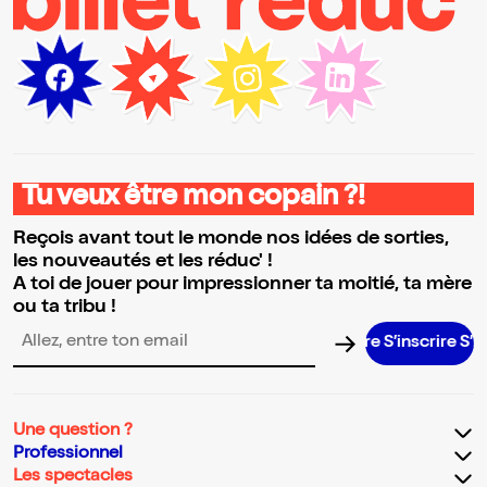
Tu veux être mon copain ?!
Reçois avant tout le monde nos idées de sorties,
les nouveautés et les réduc' !
A toi de jouer pour impressionner ta moitié, ta mère
ou ta tribu !
S’inscrire S’in
Adresse email pour la newsletter
Une question ?
Professionnel
Les spectacles