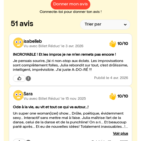
Donner mon avis
Connecte-toi pour donner ton avis !
51 avis
isabelleb
10/10
Vu avec Billet Réduc'
le 3 avr. 2026
INCROYABLE ! Et les impros je ne m'en remets pas encore !
Je pensais sourire, j’ai ri non-stop aux éclats. Les improvisations
sont complètement folles, Julia rebondit sur tout, c’est drôlissime,
intelligent, imprévisible. J'ai juste A-DO-RÉ !!!
Publié
le 4 avr. 2026
Sara
10/10
Vu avec Billet Réduc'
le 15 nov. 2025
Ode à la vie, au vit et tout ce qui va autour…!
Un super one woman(izer) show… Drôle, poétique, évidemment
sexy… Interactif sans mettre mal à l’aise. Julia maîtrise l’art de la
danse, celui de la danse et de la punchline! On a ri… Et beaucoup
parlé après… Et eu de nouvelles idées! Totalement inavouables…!
Une petite demi-heure en plus aurait été comme un câlin après
Voir plus
un coït…