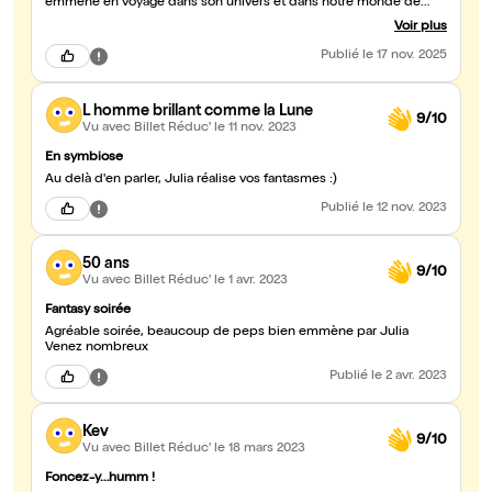
emmène en voyage dans son univers et dans notre monde de
intérieur, avec sa douceur, sa prestance, son humour et sa culture.
Voir plus
Déjà vu 2 fois. Je ne peux que recommander!
Publié
le 17 nov. 2025
L homme brillant comme la Lune
9/10
Vu avec Billet Réduc'
le 11 nov. 2023
En symbiose
Au delà d'en parler, Julia réalise vos fantasmes :)
Publié
le 12 nov. 2023
50 ans
9/10
Vu avec Billet Réduc'
le 1 avr. 2023
Fantasy soirée
Agréable soirée, beaucoup de peps bien emmène par Julia
Venez nombreux
Publié
le 2 avr. 2023
Kev
9/10
Vu avec Billet Réduc'
le 18 mars 2023
Foncez-y…humm !