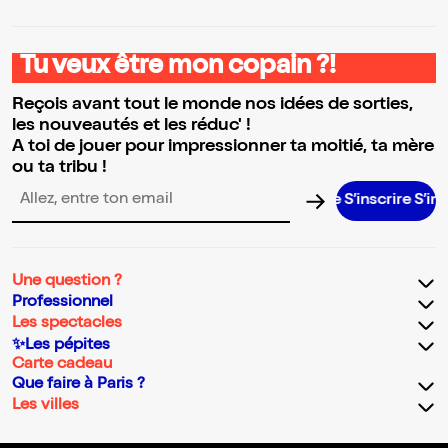
Tu veux être mon copain ?!
Reçois avant tout le monde nos idées de sorties,
les nouveautés et les réduc' !
A toi de jouer pour impressionner ta moitié, ta mère
ou ta tribu !
S’inscrire S’inscrire
Adresse email pour la newsletter
Une question ?
Professionnel
Les spectacles
✨Les pépites
Carte cadeau
Que faire à Paris ?
Les villes