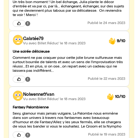
Un très bon moment ! Un bel échange, Julia plante le décor
d'entrée et va par ci, par là... échangeant, échanger, sur des sujets
qui ne deviennent plus tabous par sa délicatesse. On reviendra
te voir ! Merci !
Publié
le 24 mars 2023
Galatée79
9/10
Vu avec Billet Réduc'
le 18 mars 2023
Une soirée délicieuse
Comment ne pas craquer pour cette jolie brune sulfureuse mais
surtout bourrée de talents et avec un sens de l'improvisation très
réussi...Et en plus, si on ose...on repart avec un cadeau qui ne
laissera pas indifférent...
Publié
le 22 mars 2023
NolwennetYvan
10/10
Vu avec Billet Réduc'
le 18 mars 2023
Fantasy Palombienne
Sexy, glamour mais jamais vulgaire, La Palombe nous emmène
dans son univers à travers nos fantasmes avec beaucoup
d'humour et de Fantasy!Allez y les yeux fermés, elle se chargera
de vous les bander si vous le souhaitez. Le Groom et la Nympho
Publié
le 19 mars 2023