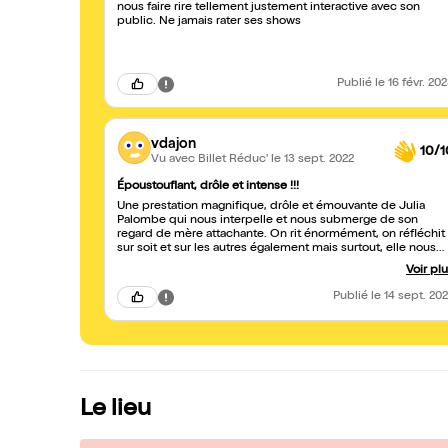
nous faire rire tellement justement interactive avec son
public. Ne jamais rater ses shows
Publié
le 16 févr. 20
vdajon
10/1
Vu avec Billet Réduc'
le 13 sept. 2022
Époustouflant, drôle et intense !!!
Une prestation magnifique, drôle et émouvante de Julia
Palombe qui nous interpelle et nous submerge de son
regard de mère attachante. On rit énormément, on réfléchit
sur soit et sur les autres également mais surtout, elle nous
transporte dans un tourbillon d'expériences ne laissant pas
Voir pl
indifférent. Un spectacle à voir absolument !
Publié
le 14 sept. 20
Le lieu