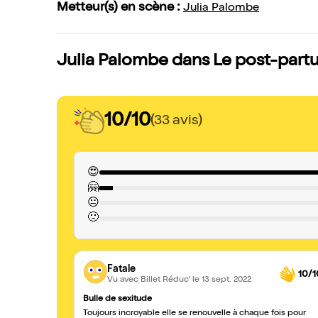
Metteur(s) en scène :
Julia Palombe
Julia Palombe dans Le post-partu
10/10
(33 avis)
😍
🤗
😐
🙁
Fatale
10/1
Vu avec Billet Réduc'
le 13 sept. 2022
Bulle de sexitude
Toujours incroyable elle se renouvelle à chaque fois pour