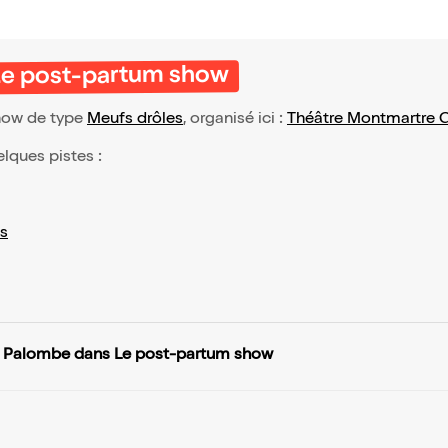
Le post-partum show
how de type
Meufs drôles
, organisé ici :
Théâtre Montmartre 
elques pistes :
s
a Palombe dans Le post-partum show