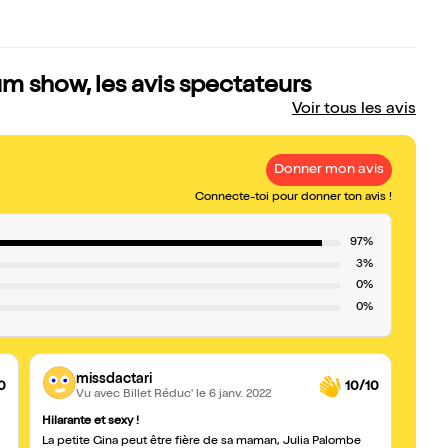
m show, les avis spectateurs
Voir tous les avis
Donner mon avis
Connecte-toi pour donner ton avis !
97%
3%
0%
0%
missdactari
0
10/10
Vu avec Billet Réduc'
le 6 janv. 2022
Hilarante et sexy !
Excel
La petite Gina peut être fière de sa maman, Julia Palombe
J'ai 