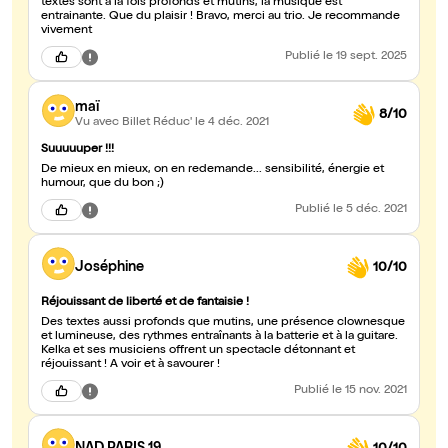
textes sont à la fois profonds et mutins, la musique est
entrainante. Que du plaisir ! Bravo, merci au trio. Je recommande
vivement
Publié
le 19 sept. 2025
maï
8/10
Vu avec Billet Réduc'
le 4 déc. 2021
Suuuuuper !!!
De mieux en mieux, on en redemande... sensibilité, énergie et
humour, que du bon ;)
Publié
le 5 déc. 2021
Joséphine
10/10
Réjouissant de liberté et de fantaisie !
Des textes aussi profonds que mutins, une présence clownesque
et lumineuse, des rythmes entraînants à la batterie et à la guitare.
Kelka et ses musiciens offrent un spectacle détonnant et
réjouissant ! A voir et à savourer !
Publié
le 15 nov. 2021