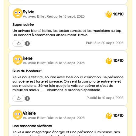
Sylvie
10/10
Vu avec Billet Réduc'
le 18 sept. 2025
Super soirée
Un univers bien à Kelka, les textes sensés et les musiciens au top.
Un concert à commander absolument. Bravo
Publié
le 20 sept. 2025
irene
10/10
Vu avec Billet Réduc'
le 18 sept. 2025
Que du bonheur !
Kelka nous fait rire, sourire avec beaucoup d’émotion. Sa présence
sur scène est forte et joyeuse. On sent la complicité entre elle et
ses musiciens. 3ème fois que je la vois sur scène et c’est de
mieux en mieux ……. Vivement le prochain spectacle.
Publié
le 19 sept. 2025
Valérie
10/10
Vu avec Billet Réduc'
le 18 sept. 2025
une rencontre vivifiante
Kelka a une magnifique énergie et une présence lumineuse. Ses