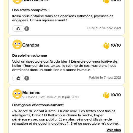
NAD PARIS 19
10/10
Une artiste complète !
Kelka nous entraîne dans ses chansons rythmées, joyeuses et
engagées. Un vrai réjouissement !
Publié
le 14 nov. 2021
Grandpa
10/10
Du soleil en automne
Voici un spectacle qui fait du bien ! L'énergie communicative de
Kelka , l'humour de ses textes, le rythme de ses musiciens nous
entraînent dans un tourbillon de bonne humeur ...
Publié
le 7 nov. 2021
Marianne
10/10
Vu avec Billet Réduc'
le 11 juil. 2019
C'est génial et enthousiasmant !
J'ai adoré du début à la fin ! Quelle voix ! Les textes sont fins et
intelligents, bravo ! Et Kelka nous donne la pêche, hyper
généreuse avec son public. Et en plus, séance drôlissime de
relaxation et de coaching collectif ! Bref ce spectable m'a donné
une bonne humeur toute la journée !
Voir plus