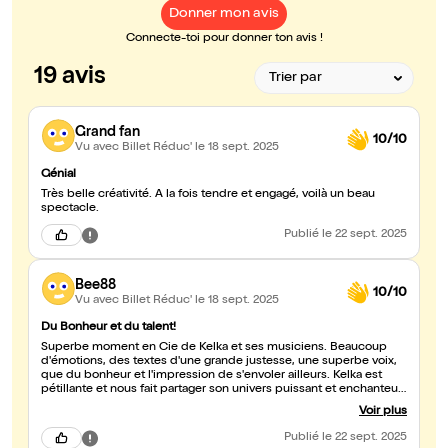
Donner mon avis
Connecte-toi pour donner ton avis !
19 avis
Grand fan
10/10
Vu avec Billet Réduc'
le 18 sept. 2025
Génial
Très belle créativité. A la fois tendre et engagé, voilà un beau
spectacle.
Publié
le 22 sept. 2025
Bee88
10/10
Vu avec Billet Réduc'
le 18 sept. 2025
Du Bonheur et du talent!
Superbe moment en Cie de Kelka et ses musiciens. Beaucoup
d'émotions, des textes d'une grande justesse, une superbe voix,
que du bonheur et l'impression de s'envoler ailleurs. Kelka est
pétillante et nous fait partager son univers puissant et enchanteur.
Courez y!
Voir plus
Publié
le 22 sept. 2025