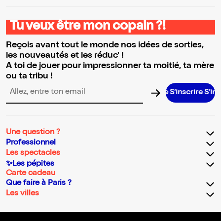
Tu veux être mon copain ?!
Reçois avant tout le monde nos idées de sorties,
les nouveautés et les réduc' !
A toi de jouer pour impressionner ta moitié, ta mère
ou ta tribu !
S’inscrire S’inscrire 
Adresse email pour la newsletter
Une question ?
Professionnel
Les spectacles
✨Les pépites
Carte cadeau
Que faire à Paris ?
Les villes