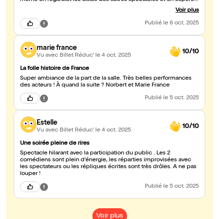
même on regardait les dates des autres spectacles et on espère
que le public de Niort permettra le retour des acteurs chez nous.
Voir plus
Vraiment bravo, j'ai rarement vu un spectacle aussi bien.
Publié
le 6 oct. 2025
marie france
10/10
Vu avec Billet Réduc'
le 4 oct. 2025
La folle histoire de France
Super ambiance de la part de la salle. Très belles performances
des acteurs ! À quand la suite ? Norbert et Marie France
Publié
le 5 oct. 2025
Estelle
10/10
Vu avec Billet Réduc'
le 4 oct. 2025
Une soirée pleine de rires
Spectacle hilarant avec la participation du public . Les 2
comédiens sont plein d'énergie, les réparties improvisées avec
les spectateurs ou les répliques écrites sont très drôles. A ne pas
louper !
Publié
le 5 oct. 2025
Voir plus