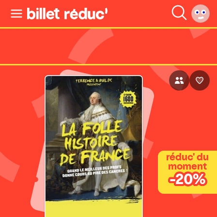
réduc' du
moment
-20%