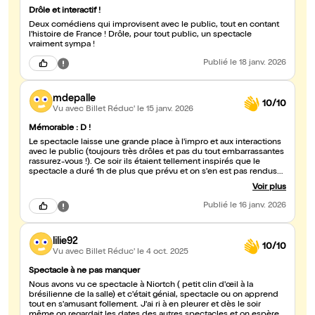
Drôle et interactif !
Deux comédiens qui improvisent avec le public, tout en contant
l'histoire de France ! Drôle, pour tout public, un spectacle
vraiment sympa !
Publié
le 18 janv. 2026
mdepalle
10/10
Vu avec Billet Réduc'
le 15 janv. 2026
Mémorable : D !
Le spectacle laisse une grande place à l'impro et aux interactions
avec le public (toujours très drôles et pas du tout embarrassantes
rassurez-vous !). Ce soir ils étaient tellement inspirés que le
spectacle a duré 1h de plus que prévu et on s'en est pas rendus
compte !
Voir plus
Publié
le 16 janv. 2026
lilie92
10/10
Vu avec Billet Réduc'
le 4 oct. 2025
Spectacle à ne pas manquer
Nous avons vu ce spectacle à Niortch ( petit clin d'œil à la
brésilienne de la salle) et c'était génial, spectacle ou on apprend
tout en s'amusant follement. J'ai ri à en pleurer et dès le soir