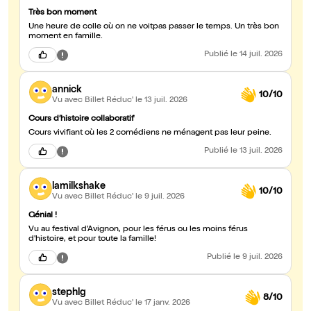
Très bon moment
Une heure de colle où on ne voitpas passer le temps. Un très bon
moment en famille.
Publié
le 14 juil. 2026
annick
10/10
Vu avec Billet Réduc'
le 13 juil. 2026
Cours d’histoire collaboratif
Cours vivifiant où les 2 comédiens ne ménagent pas leur peine.
Publié
le 13 juil. 2026
lamilkshake
10/10
Vu avec Billet Réduc'
le 9 juil. 2026
Génial !
Vu au festival d'Avignon, pour les férus ou les moins férus
d'histoire, et pour toute la famille!
Publié
le 9 juil. 2026
stephlg
8/10
Vu avec Billet Réduc'
le 17 janv. 2026