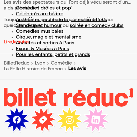
Les avis des spectateurs qui l'ont déjà vécu seront d'une
aide précieuse !
Comédies drôles et pop’
Célébrités au théâtre
Toujours à la recherche de la sortie idéale ? Voici
Au théâtre, pour faire le plein d’émotions
quelques pistes :
Stand-up et humour
ou
soirée en comedy clubs
Comédies musicales
Cirque, magie et mentalisme
Lire la suite
Activités et sorties à Paris
Expos & Musées à Paris
Pour les enfants, petits et grands
BilletReduc
Lyon
Comédie
Les avis
La Folle Histoire de France