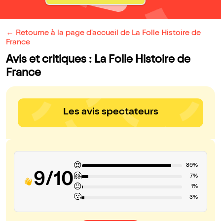
← Retourne à la page d'accueil de La Folle Histoire de
France
Avis et critiques : La Folle Histoire de
France
Les avis spectateurs
😍
89%
9/10
🤗
7%
😐
1%
🙁
3%