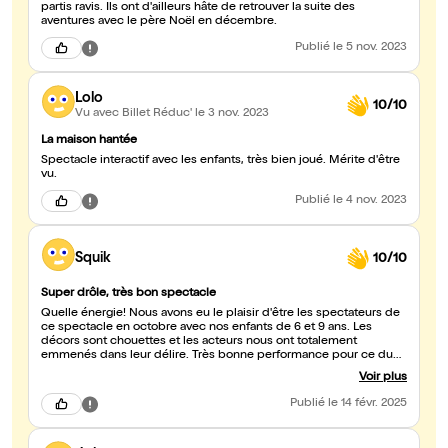
partis ravis. Ils ont d'ailleurs hâte de retrouver la suite des
aventures avec le père Noël en décembre.
Publié
le 5 nov. 2023
Lolo
10/10
Vu avec Billet Réduc'
le 3 nov. 2023
La maison hantée
Spectacle interactif avec les enfants, très bien joué. Mérite d'être
vu.
Publié
le 4 nov. 2023
Squik
10/10
Super drôle, très bon spectacle
Quelle énergie! Nous avons eu le plaisir d'être les spectateurs de
ce spectacle en octobre avec nos enfants de 6 et 9 ans. Les
décors sont chouettes et les acteurs nous ont totalement
emmenés dans leur délire. Très bonne performance pour ce duo,
et un très bon moment, plein d'éclats de rire des petits comme
Voir plus
des plus grands! Merci 🙏
Publié
le 14 févr. 2025