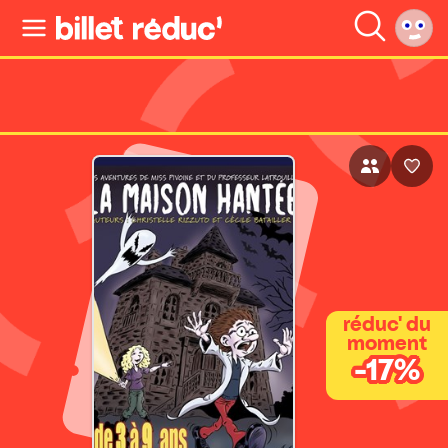
réduc' du
moment
-17%