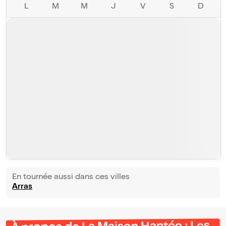
L
M
M
J
V
S
D
En tournée aussi dans ces villes
Arras