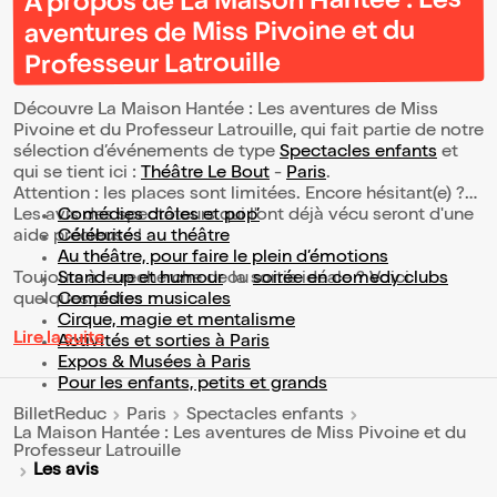
À propos de La Maison Hantée : Les
aventures de Miss Pivoine et du
Professeur Latrouille
Découvre La Maison Hantée : Les aventures de Miss
Pivoine et du Professeur Latrouille, qui fait partie de notre
sélection d’événements de type
Spectacles enfants
et
qui se tient ici :
Théâtre Le Bout
-
Paris
.
Attention : les places sont limitées. Encore hésitant(e) ?
Les avis des spectateurs qui l'ont déjà vécu seront d'une
Comédies drôles et pop’
aide précieuse !
Célébrités au théâtre
Au théâtre, pour faire le plein d’émotions
Toujours à la recherche de la sortie idéale ? Voici
Stand-up et humour
ou
soirée en comedy clubs
quelques pistes :
Comédies musicales
Cirque, magie et mentalisme
Lire la suite
Activités et sorties à Paris
Expos & Musées à Paris
Pour les enfants, petits et grands
BilletReduc
Paris
Spectacles enfants
La Maison Hantée : Les aventures de Miss Pivoine et du
Professeur Latrouille
Les avis