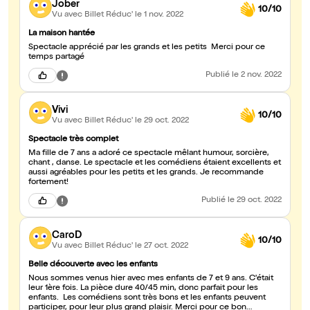
Jober
10/10
Vu avec Billet Réduc'
le 1 nov. 2022
La maison hantée
Spectacle apprécié par les grands et les petits Merci pour ce
temps partagé
Publié
le 2 nov. 2022
Vivi
10/10
Vu avec Billet Réduc'
le 29 oct. 2022
Spectacle très complet
Ma fille de 7 ans a adoré ce spectacle mêlant humour, sorcière,
chant , danse. Le spectacle et les comédiens étaient excellents et
aussi agréables pour les petits et les grands. Je recommande
fortement!
Publié
le 29 oct. 2022
CaroD
10/10
Vu avec Billet Réduc'
le 27 oct. 2022
Belle découverte avec les enfants
Nous sommes venus hier avec mes enfants de 7 et 9 ans. C'était
leur 1ère fois. La pièce dure 40/45 min, donc parfait pour les
enfants. Les comédiens sont très bons et les enfants peuvent
participer, pour leur plus grand plaisir. Merci pour ce bon