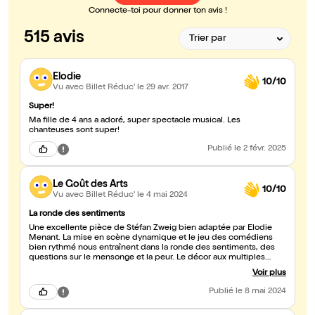
Connecte-toi pour donner ton avis !
515 avis
Elodie
10/10
Vu avec Billet Réduc'
le 29 avr. 2017
Super!
Ma fille de 4 ans a adoré, super spectacle musical. Les
chanteuses sont super!
Publié
le 2 févr. 2025
Le Goût des Arts
10/10
Vu avec Billet Réduc'
le 4 mai 2024
La ronde des sentiments
Une excellente pièce de Stéfan Zweig bien adaptée par Élodie
Menant. La mise en scène dynamique et le jeu des comédiens
bien rythmé nous entraînent dans la ronde des sentiments, des
questions sur le mensonge et la peur. Le décor aux multiples
possibilités, grâce aux manipulations effectuées par les
Voir plus
comédiens, est réalisé dans une économie de moyens qui
contribue à la réussite du spectacle. Hélène Degy, Aliocha Itovitch
Publié
le 8 mai 2024
et Ophélie Marsaud sont remarquables dans leurs interprétations.
Un spectacle qui ne laisse pas indifférent.