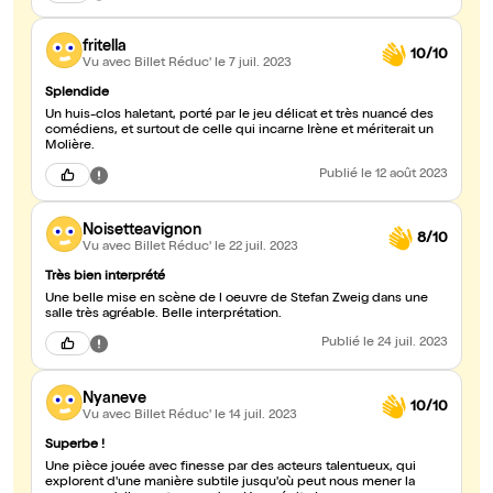
fritella
10/10
Vu avec Billet Réduc'
le 7 juil. 2023
Splendide
Un huis-clos haletant, porté par le jeu délicat et très nuancé des
comédiens, et surtout de celle qui incarne Irène et mériterait un
Molière.
Publié
le 12 août 2023
Noisetteavignon
8/10
Vu avec Billet Réduc'
le 22 juil. 2023
Très bien interprété
Une belle mise en scène de l oeuvre de Stefan Zweig dans une
salle très agréable. Belle interprétation.
Publié
le 24 juil. 2023
Nyaneve
10/10
Vu avec Billet Réduc'
le 14 juil. 2023
Superbe !
Une pièce jouée avec finesse par des acteurs talentueux, qui
explorent d'une manière subtile jusqu'où peut nous mener la