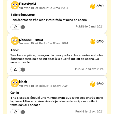
Bluesky94
8/10
Vu avec Billet Réduc'
le 3 mai 2024
Belle découverte
Représentation très bien interprétée et mise en scène.
Publié
le 5 mai 2024
pluscommeca
8/10
Vu avec Billet Réduc'
le 12 avr. 2024
A voir
Très bonne pièce, beau jeu d'acteur, parfois des attentes entre les
échanges mais cela ne nuit pas à la qualité du jeu de scène. Je
recommande
Publié
le 13 avr. 2024
Nath
9/10
Vu avec Billet Réduc'
le 10 avr. 2024
Genial
Il ne s est pas écoulé une minute avant que je ne sois entrée dans
la pièce Mise en scène vivante jeu des acteurs époustouflant
texte génial Foncez !
Publié
le 12 avr. 2024