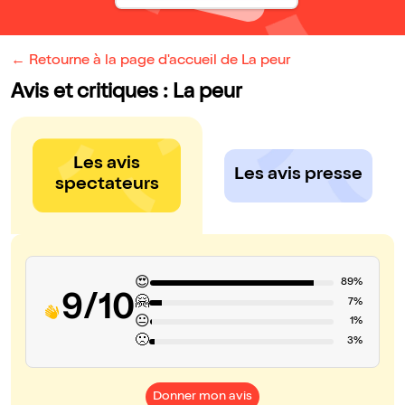
← Retourne à la page d'accueil de La peur
Avis et critiques : La peur
Les avis
Les avis presse
spectateurs
😍
89%
9/10
🤗
7%
😐
1%
🙁
3%
Donner mon avis