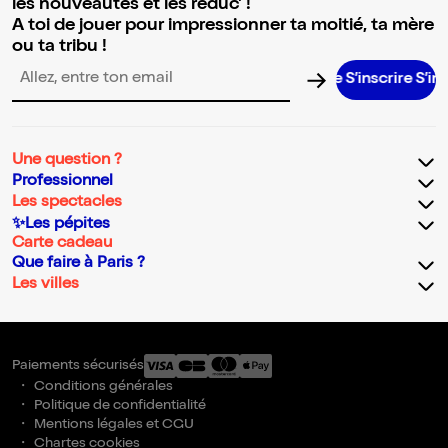
les nouveautés et les réduc' !
A toi de jouer pour impressionner ta moitié, ta mère
ou ta tribu !
S’inscrire S’inscrire
Adresse email pour la newsletter
Une question ?
Professionnel
Les spectacles
✨Les pépites
Carte cadeau
Que faire à Paris ?
Les villes
Paiements sécurisés
Conditions générales
Politique de confidentialité
Mentions légales et CGU
Chartes cookies