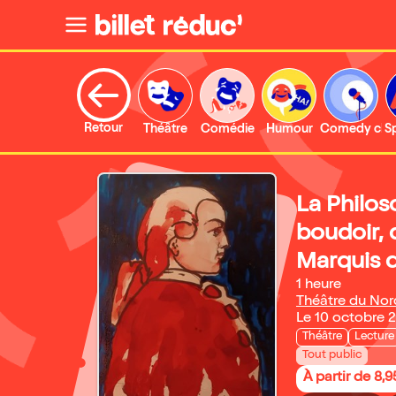
Retour
Théâtre
Comédie
Humour
Comedy clu
S
La Philos
boudoir, 
Marquis 
1 heure
Théâtre du No
Le 10 octobre 
Théâtre
Lecture
Tout public
À partir de 8,9