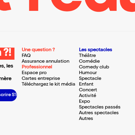
Une question ?
Les spectacles
 ?!
FAQ
Théâtre
Assurance annulation
Comédie
s, les
Professionnel
Comedy club
Espace pro
Humour
 mère
Cartes entreprise
Spectacle
Téléchargez le kit média
Enfant
Concert
 S’inscrire S’inscrire S’inscrire S’inscrire S’inscrire S’inscrire S’inscrire S’inscrire S’inscrire S’inscrire S’inscrire
Activité
Expo
Spectacles passés
Autres spectacles
Autres