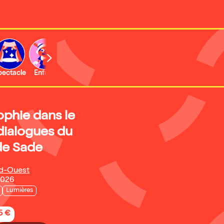
b
pectacle
Enfant
Concert
Activité
Expo et musée
ophie dans le
dialogues du
de Sade
rd-Ouest
2026
Lumières
5 €