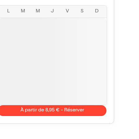
L
M
M
J
V
S
D
À partir de 8,95 € - Réserver