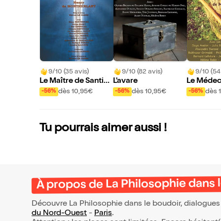
9/10 (35 avis)
9/10 (82 avis)
9/10 (54
Le Maître de Santia
L'avare
Le Médeci
go
ui
dès 10,95€
dès 10,95€
dès 
-56%
-56%
-56%
Tu pourrais aimer aussi !
À propos de La Philosophie dans 
Découvre La Philosophie dans le boudoir, dialogues 
du Nord-Ouest
-
Paris
.