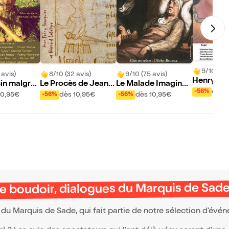
9/10 (26 
 avis)
8/10 (32 avis)
9/10 (75 avis)
Henry VII
n malgré l
Le Procès de Jeann
Le Malade Imaginair
dès 
-56%
e d'Arc
e
10,95€
dès 10,95€
dès 10,95€
-56%
-56%
le boudoir, dialogues du Marquis de Sad
du Marquis de Sade, qui fait partie de notre sélection d’év