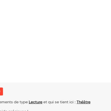
avis)
I
10,95€
e
énements de type
Lecture
et qui se tient ici :
Théâtre