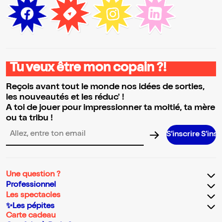
Tu veux être mon copain ?!
Reçois avant tout le monde nos idées de sorties,
les nouveautés et les réduc' !
A toi de jouer pour impressionner ta moitié, ta mère
ou ta tribu !
S’inscrire S’inscrire S’ins
Adresse email pour la newsletter
Une question ?
Professionnel
Les spectacles
✨Les pépites
Carte cadeau