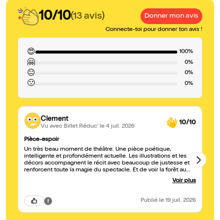
10/10
(13 avis)
Donner mon avis
Connecte-toi pour donner ton avis !
😍
100%
🤗
0%
😐
0%
🙁
0%
Clement
10/10
Vu avec Billet Réduc'
le 4 juil. 2026
Pièce-espoir
Sp
Un très beau moment de théâtre. Une pièce poétique,
Tr
intelligente et profondément actuelle. Les illustrations et les
d'
décors accompagnent le récit avec beaucoup de justesse et
in
renforcent toute la magie du spectacle. Et de voir la forêt au
la
centre du débat, on ressort ému, avec l'envie de croire qu'il est
né
Voir plus
encore possible de défendre le vivant. Je recommande 😌
Publié
le 19 juil. 2026