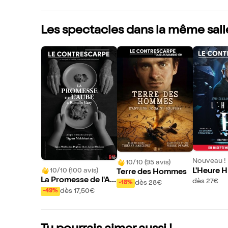
Les spectacles dans la même sall
Nouveau !
10/10 (95 avis)
10/10 (100 avis)
L'Heure H
Terre des Hommes
La Promesse de l'Au
dès 27€
dès 28€
-18%
be
dès 17,50€
-49%