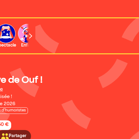
b
pectacle
Enfant
Concert
Activité
Expo et musée
e de Ouf !
pe
isée !
re 2026
u d'humoristes
50 €
Partager