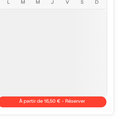
L
M
M
J
V
S
D
À partir de 16,50 € - Réserver