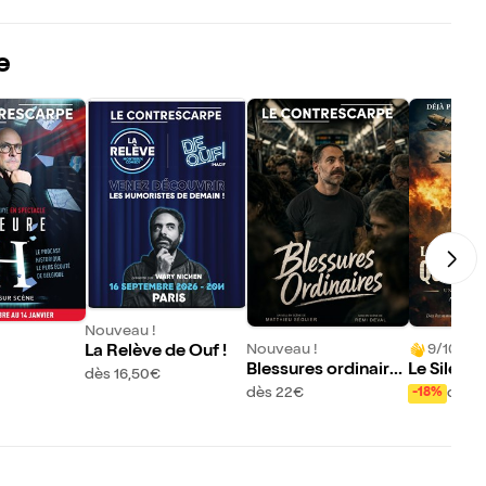
e
Nouveau !
Nouveau !
9/10 (46 
La Relève de Ouf !
Blessures ordinaire
Le Silenc
dès 16,50€
s
qui se son
dès 22€
dès 
-18%