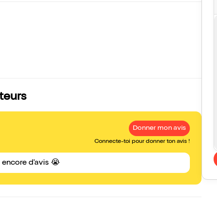
ateurs
Donner mon avis
Connecte-toi pour donner ton avis !
s encore d'avis 😭