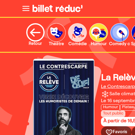
Retour
Théâtre
Comédie
Humour
Comedy clu
S
La Relèv
Le Contrescar
Salle climat
Le 16 septemb
Humour
Platea
Tout public
À partir de 16,
Favoris