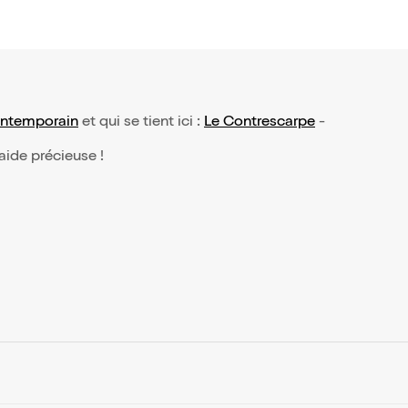
ontemporain
et qui se tient ici :
Le Contrescarpe
-
 aide précieuse !