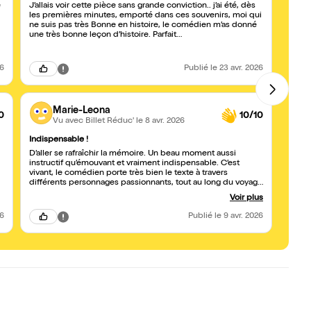
e
J’allais voir cette pièce sans grande conviction.. j’ai été, dès
Très 
les premières minutes, emporté dans ces souvenirs, moi qui
horrib
ne suis pas très Bonne en histoire, le comédien m’as donné
laiss
une très bonne leçon d’histoire. Parfait…
les p
26
Publié
le 23 avr. 2026
Marie-Leona
0
10/10
Vu avec Billet Réduc'
le 8 avr. 2026
Indispensable !
Plais
D’aller se rafraîchir la mémoire. Un beau moment aussi
Ode a
instructif qu’émouvant et vraiment indispensable. C’est
conse
vivant, le comédien porte très bien le texte à travers
différents personnages passionnants, tout au long du voyage
dans le temps!
Voir plus
26
Publié
le 9 avr. 2026