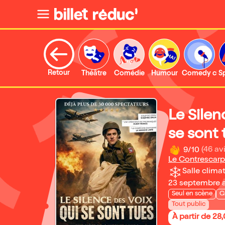
Retour
Théâtre
Comédie
Humour
Comedy clu
S
Le Silen
se sont 
9/10
(46 avi
Le Contrescar
Salle climat
23 septembre 
Seul en scène
G
Tout public
À partir de 28