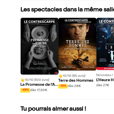
Les spectacles dans la même sall
Nouveau !
10/10 (95 avis)
10/10 (100 avis)
L'Heure H
Terre des Hommes
La Promesse de l'Au
dès 27€
dès 28€
-18%
be
dès 17,50€
-49%
Tu pourrais aimer aussi !