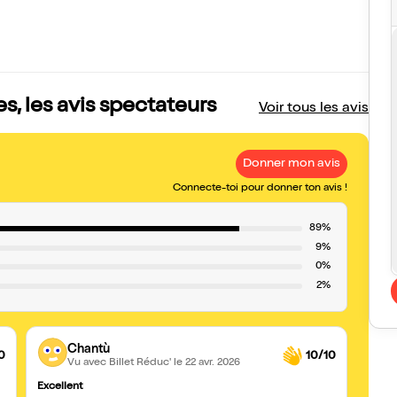
es, les avis spectateurs
Voir tous les avis
Donner mon avis
Connecte-toi pour donner ton avis !
89%
9%
0%
2%
Chantù
0
10/10
Vu avec Billet Réduc'
le 22 avr. 2026
Excellent
Piqûr