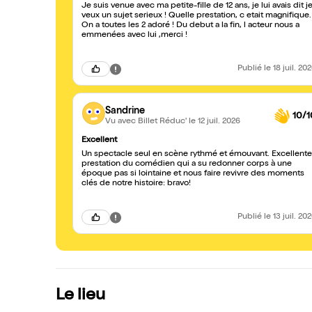
Je suis venue avec ma petite-fille de 12 ans, je lui avais dit j
veux un sujet serieux ! Quelle prestation, c etait magnifique.
On a toutes les 2 adoré ! Du debut a la fin, l acteur nous a
emmenées avec lui ,merci !
Publié
le 18 juil. 20
Sandrine
10/1
Vu avec Billet Réduc'
le 12 juil. 2026
Excellent
Un spectacle seul en scène rythmé et émouvant. Excellente
prestation du comédien qui a su redonner corps à une
époque pas si lointaine et nous faire revivre des moments
clés de notre histoire: bravo!
Publié
le 13 juil. 20
Le lieu