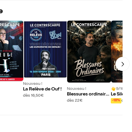
e
Nouveau !
Nouveau !
9/10 (46 
La Relève de Ouf !
Blessures ordinaire
Le Silenc
dès 16,50€
s
qui se son
dès 22€
dès 
-18%