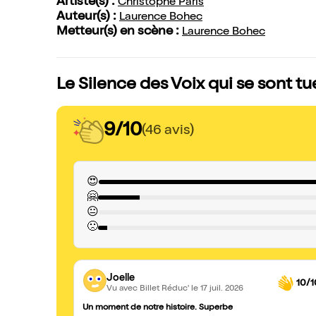
Artiste(s) :
Christophe Paris
Auteur(s) :
Laurence Bohec
Metteur(s) en scène :
Laurence Bohec
Le Silence des Voix qui se sont tu
9/10
(46 avis)
😍
🤗
😐
🙁
Joelle
10/1
Vu avec Billet Réduc'
le 17 juil. 2026
Un moment de notre histoire. Superbe