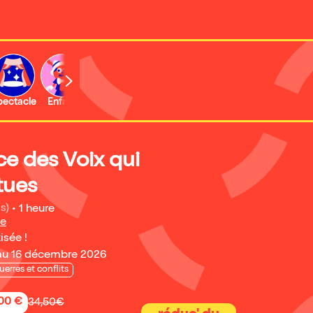
b
pectacle
Enfant
Concert
Activité
Expo et musée
ce des Voix qui
tues
s)
•
1 heure
pe
isée !
au 16 décembre 2026
uerres et conflits
,00 €
34,50€