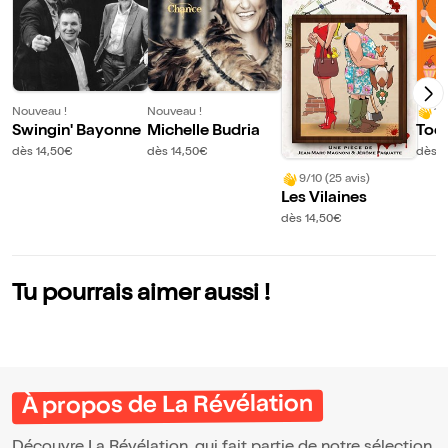
Nouveau !
Nouveau !
10
Swingin' Bayonne
Michelle Budria
Toq
dès 14,50€
dès 14,50€
dès 1
9/10 (25 avis)
Les Vilaines
dès 14,50€
Tu pourrais aimer aussi !
À propos de La Révélation