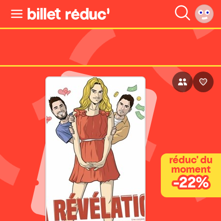
réduc' du
moment
-22%