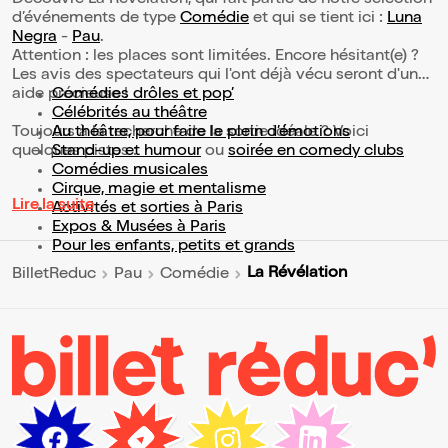
Découvre La Révélation, qui fait partie de notre sélection
d’événements de type
Comédie
et qui se tient ici :
Luna
Negra
-
Pau
.
Attention : les places sont limitées. Encore hésitant(e) ?
Les avis des spectateurs qui l'ont déjà vécu seront d'une
aide précieuse !
Comédies drôles et pop’
Célébrités au théâtre
Toujours à la recherche de la sortie idéale ? Voici
Au théâtre, pour faire le plein d’émotions
quelques pistes :
Stand-up et humour
ou
soirée en comedy clubs
Comédies musicales
Cirque, magie et mentalisme
Lire la suite
Activités et sorties à Paris
Expos & Musées à Paris
Pour les enfants, petits et grands
La Révélation
BilletReduc
Pau
Comédie