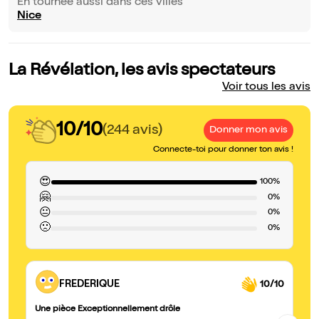
En tournée aussi dans ces villes
Nice
La Révélation, les avis spectateurs
Voir tous les avis
10/10
(244 avis)
Donner mon avis
Connecte-toi pour donner ton avis !
😍
100%
🤗
0%
😐
0%
🙁
0%
FREDERIQUE
10/10
Une pièce Exceptionnellement drôle
Su