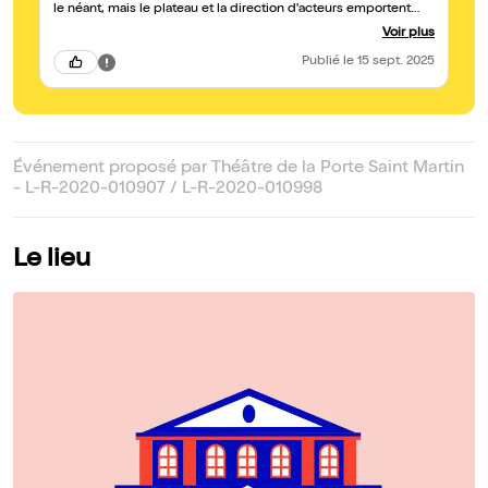
le néant, mais le plateau et la direction d'acteurs emportent
tout sans coup de férir, grâce au bagout, à la prestance de tous,
Voir plus
et peut-être parce que les demeures des protagonistes sont
côté cour et côté jardin et que cette proximité des pôles rend
Publié
le 15 sept. 2025
les rencontres forcément dynamiqus. J'ai jubilé de ce texte
transcendé, de ces hobereaux impétueux mais timidement à
l'assaut l'un de l'autre, de ces domestiques si effrontés qu'ils
frôlent la lutte des classes. La diction, les effarements, les
émois, les saillies spirituelles sont divinement rendus. Bravo et
merci !
Événement proposé par Théâtre de la Porte Saint Martin
- L-R-2020-010907 / L-R-2020-010998
Le lieu