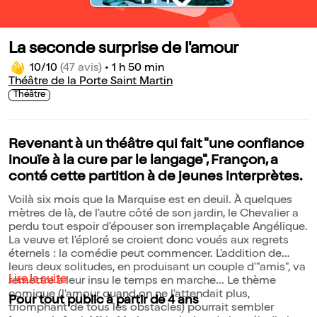
La seconde surprise de l'amour
10/10
(47 avis)
•
1 h 50 min
Théâtre de la Porte Saint Martin
Théâtre
Revenant à un théâtre qui fait "une confiance
inouïe à la cure par le langage", Françon, a
conté cette partition à de jeunes interprètes.
Voilà six mois que la Marquise est en deuil. À quelques
mètres de là, de l'autre côté de son jardin, le Chevalier a
perdu tout espoir d'épouser son irremplaçable Angélique.
La veuve et l'éploré se croient donc voués aux regrets
éternels : la comédie peut commencer. L'addition de
leurs deux solitudes, en produisant un couple d'"amis", va
Lire la suite
remettre à leur insu le temps en marche... Le thème
comique (l'amour quand on ne l'attendait plus,
Pour tout public à partir de 4 ans
triomphant de tous les obstacles) pourrait sembler