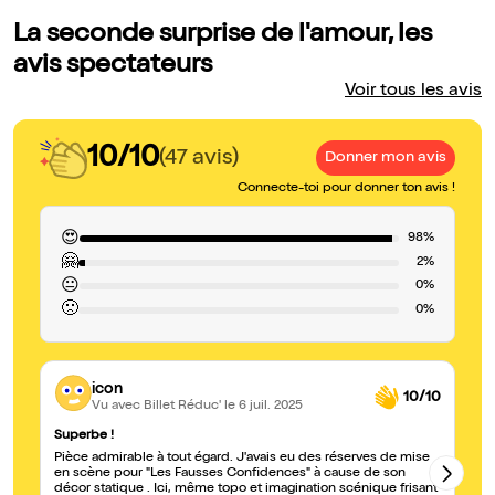
La seconde surprise de l'amour, les
avis spectateurs
Voir tous les avis
10/10
(47 avis)
Donner mon avis
Connecte-toi pour donner ton avis !
😍
98%
🤗
2%
😐
0%
🙁
0%
icon
10/10
Vu avec Billet Réduc'
le 6 juil. 2025
Superbe !
Un
Pièce admirable à tout égard. J'avais eu des réserves de mise
Be
en scène pour "Les Fausses Confidences" à cause de son
décor statique . Ici, même topo et imagination scénique frisant