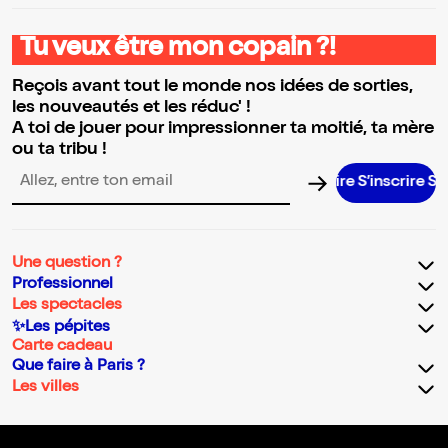
Tu veux être mon copain ?!
Reçois avant tout le monde nos idées de sorties,
les nouveautés et les réduc' !
A toi de jouer pour impressionner ta moitié, ta mère
ou ta tribu !
S’inscrire S’insc
Adresse email pour la newsletter
Une question ?
Professionnel
Les spectacles
✨Les pépites
Carte cadeau
Que faire à Paris ?
Les villes