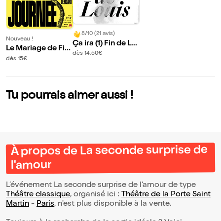
8/10 (21 avis)
Nouveau !
Ça ira (1) Fin de Lo
Le Mariage de Fig
uis
dès 14,50€
aro
dès 15€
Tu pourrais aimer aussi !
À propos de La seconde surprise de
l'amour
L’événement La seconde surprise de l'amour de type
Théâtre classique
, organisé ici :
Théâtre de la Porte Saint
Martin
-
Paris
, n'est plus disponible à la vente.