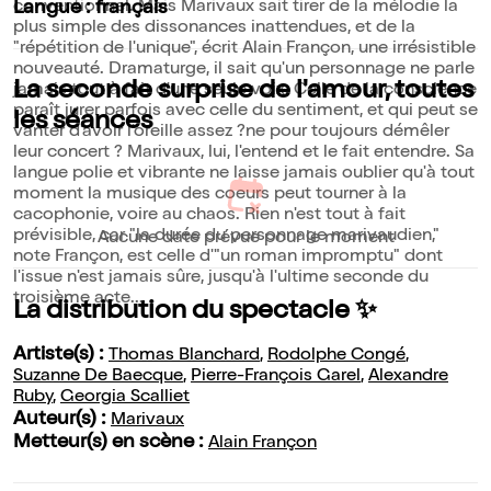
conventionnel. Mais Marivaux sait tirer de la mélodie la
Langue : français
plus simple des dissonances inattendues, et de la
"répétition de l'unique", écrit Alain Françon, une irrésistible
nouveauté. Dramaturge, il sait qu'un personnage ne parle
La seconde surprise de l'amour, toutes
jamais tout à fait d'une seule voix. Celle de la conscience
paraît jurer parfois avec celle du sentiment, et qui peut se
les séances
vanter d'avoir l'oreille assez ?ne pour toujours démêler
leur concert ? Marivaux, lui, l'entend et le fait entendre. Sa
langue polie et vibrante ne laisse jamais oublier qu'à tout
moment la musique des coeurs peut tourner à la
cacophonie, voire au chaos. Rien n'est tout à fait
prévisible, car "la durée du personnage marivaudien,"
Aucune date prévue pour le moment
note Françon, est celle d'"un roman impromptu" dont
l'issue n'est jamais sûre, jusqu'à l'ultime seconde du
troisième acte...
La distribution du spectacle ✨
Artiste(s) :
Thomas Blanchard
,
Rodolphe Congé
,
Suzanne De Baecque
,
Pierre-François Garel
,
Alexandre
Ruby
,
Georgia Scalliet
Auteur(s) :
Marivaux
Metteur(s) en scène :
Alain Françon