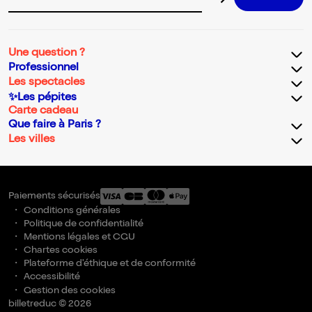
Adresse email pour la newsletter
Une question ?
Professionnel
Les spectacles
✨Les pépites
Carte cadeau
Que faire à Paris ?
Les villes
Paiements sécurisés
Conditions générales
Politique de confidentialité
Mentions légales et CGU
Chartes cookies
Plateforme d'éthique et de conformité
Accessibilité
Gestion des cookies
billetreduc © 2026