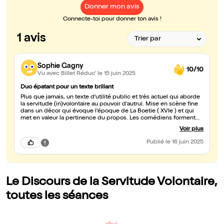
Donner mon avis
Connecte-toi pour donner ton avis !
1 avis
Sophie Gagny
10/10
Vu avec Billet Réduc'
le 15 juin 2025
Duo épatant pour un texte brillant
Plus que jamais, un texte d'utilité public et très actuel qui aborde
la servitude (in)volontaire au pouvoir d'autrui. Mise en scène fine
dans un décor qui évoque l'époque de La Boetie ( XVIe ) et qui
met en valeur la pertinence du propos. Les comédiens forment
un duo épatant : docilité, admiration et soumission pour l'un,
Voir plus
savoir et autorité pour l'autre. Il fallait avoir l'idée de glisser une
femme grimée en homme dans la peau de La Boetie, c'est aussi
Publié
le 16 juin 2025
l'autre message de cette mise en scène... On se soumet dès
l'ouverture des portes au jeu troublant de vérité des comédiens,
et on sort de la pièce plus instruit qu'en y entrant.
Le Discours de la Servitude Volontaire,
toutes les séances