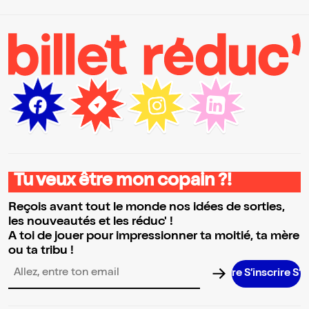
Tu veux être mon copain ?!
Reçois avant tout le monde nos idées de sorties,
les nouveautés et les réduc' !
A toi de jouer pour impressionner ta moitié, ta mère
ou ta tribu !
S’inscrire S’inscrir
Adresse email pour la newsletter