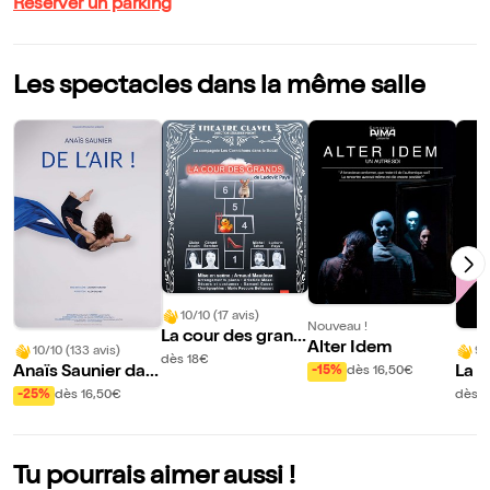
Réserver un parking
Les spectacles dans la même salle
10/10 (17 avis)
Nouveau !
La cour des grand
Alter Idem
10/10 (133 avis)
9/
s
dès 18€
Anaïs Saunier dan
La G
-15%
dès 16,50€
s De l'air !
-25%
dès 16,50€
dès 1
Tu pourrais aimer aussi !