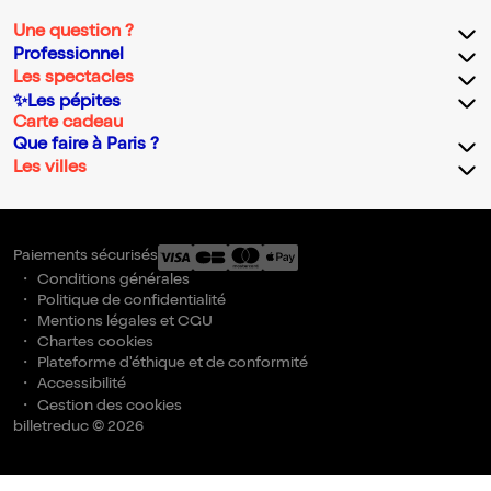
Une question ?
Professionnel
Les spectacles
✨Les pépites
Carte cadeau
Que faire à Paris ?
Les villes
Paiements sécurisés
Conditions générales
Politique de confidentialité
Mentions légales et CGU
Chartes cookies
Plateforme d'éthique et de conformité
Accessibilité
Gestion des cookies
billetreduc © 2026