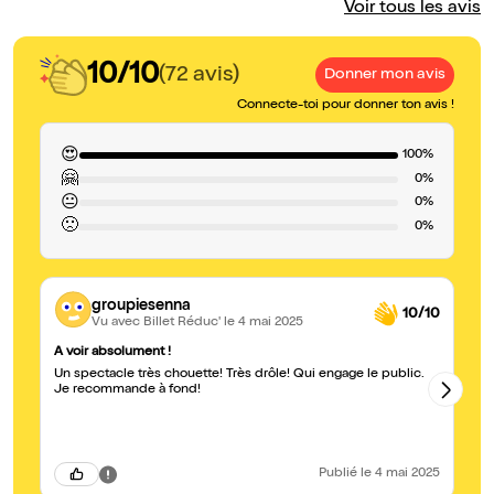
Voir tous les avis
10/10
(72 avis)
Donner mon avis
Connecte-toi pour donner ton avis !
😍
100%
🤗
0%
😐
0%
🙁
0%
groupiesenna
10/10
Vu avec Billet Réduc'
le 4 mai 2025
A voir absolument !
Su
Un spectacle très chouette! Très drôle! Qui engage le public.
Br
Je recommande à fond!
un
de
su
qu
Hâ
Publié
le 4 mai 2025