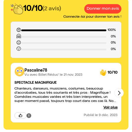
10/10
(2 avis)
Donner mon avis
Connecte-toi pour donner ton avis !
😍
100%
🤗
0%
😐
0%
🙁
0%
Pascaline78
10/10
Vu avec Billet Réduc'
le 21 nov. 2023
SPECTACLE MAGNIFIQUE
R
Chanteurs, danseurs, musiciens, costumes, beaucoup
be
d'accrobaties, tous très souriants et très pros : Magnifique !
ex
Comédies musicales variées et très bien interpretées, un
super moment passé, toujours trop court dans ces cas là. Nous
recommandons vivement. Bravo à tous
Voir plus
Publié
le 9 déc. 2023