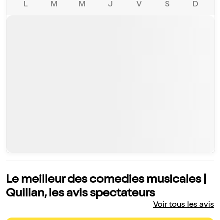
L
M
M
J
V
S
D
Le meilleur des comedies musicales |
Quillan, les avis spectateurs
Voir tous les avis