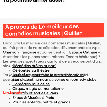
Tu pourrais aimer aussi !
À propos de Le meilleur des
comedies musicales | Quillan
Découvre Le meilleur des comedies musicales | Quillan,
qui fait partie de notre sélection d’événements de type
Chanson Française
et qui se tient ici :
Espace Cathare
- .
Attention : les places sont limitées. Encore hésitant(e) ?
Les avis des spectateurs qui l'ont déjà vécu seront d'une
aide précieuse !
Comédies drôles et pop’
Célébrités au théâtre
Toujours à la recherche de la sortie idéale ? Voici
Au théâtre, pour faire le plein d’émotions
quelques pistes :
Stand-up et humour
ou
soirée en comedy clubs
Comédies musicales
Cirque, magie et mentalisme
Lire la suite
Activités et sorties à Paris
Expos & Musées à Paris
Pour les enfants, petits et grands