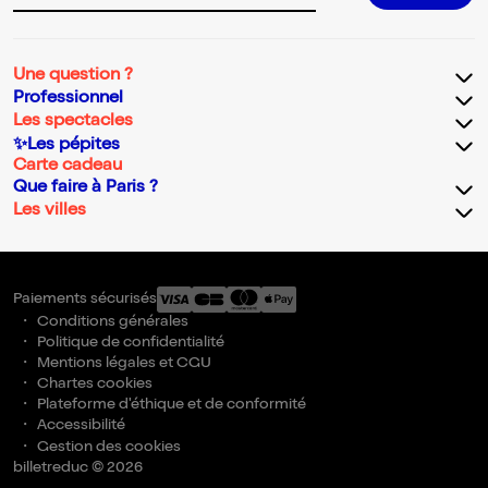
Une question ?
Professionnel
Les spectacles
✨Les pépites
Carte cadeau
Que faire à Paris ?
Les villes
Paiements sécurisés
Conditions générales
Politique de confidentialité
Mentions légales et CGU
Chartes cookies
Plateforme d'éthique et de conformité
Accessibilité
Gestion des cookies
billetreduc © 2026