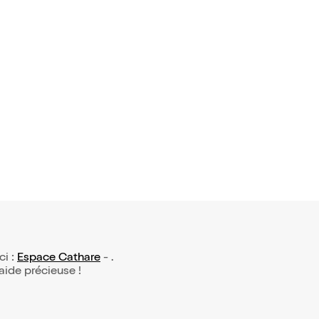
avis)
ante Joe D
ci :
Espace Cathare
- .
 aide précieuse !