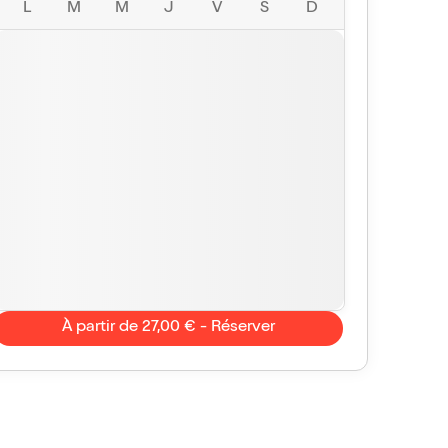
L
M
M
J
V
S
D
À partir de 27,00 € - Réserver