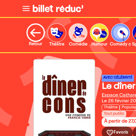
Retour
Théâtre
Comédie
Humour
Comedy clu
S
AVEC CÉLÉBRITÉ
Le dîne
Espace Cathar
Le 26 février 2
Théâtre
Populai
Tout public
À partir de 27
Favoris