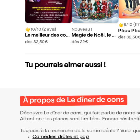
9/10 (117
10/10 (2 avis)
Nouveau !
Pfiou Pfi
Le meilleur des com
Magie de Noël, le ca
dès 32,50
edies musicales | Q
deau impossible
dès 32,50€
dès 22€
uillan
Tu pourrais aimer aussi !
À propos de Le dîner de cons
Découvre Le dîner de cons, qui fait partie de notre
Attention : les places sont limitées. Encore hésitant
Toujours à la recherche de la sortie idéale ? Voici qu
Comédies drôles et pop’