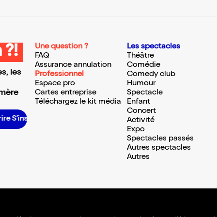
Une question ?
Les spectacles
 ?!
FAQ
Théâtre
Assurance annulation
Comédie
s, les
Professionnel
Comedy club
Espace pro
Humour
 mère
Cartes entreprise
Spectacle
Téléchargez le kit média
Enfant
Concert
S’inscrire S’inscrire S’inscrire S’inscrire S’inscrire S’inscrire S’inscrire S’inscrire S’inscrire S’inscrire S’inscrire
Activité
Expo
Spectacles passés
Autres spectacles
Autres