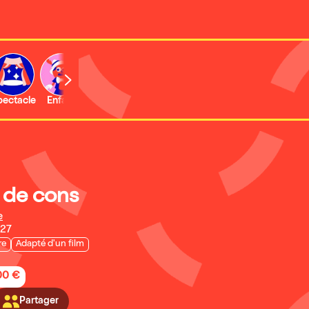
b
pectacle
Enfant
Concert
Activité
Expo et musée
r de cons
e
027
re
Adapté d'un film
,00 €
Partager