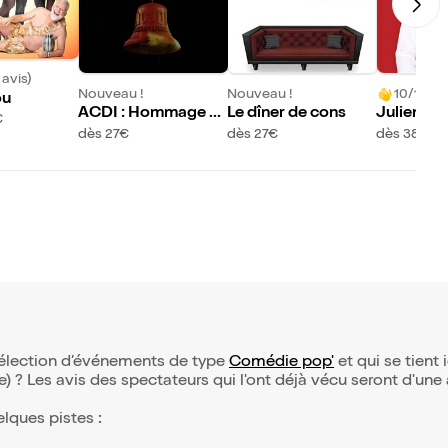
 avis)
Nouveau !
Nouveau !
10/10 (2 
ou
ACDI : Hommage à
Le dîner de cons
Julien ch
€
ACDC
assin
dès 27€
dès 27€
dès 38€
 sélection d’événements de type
Comédie pop'
et qui se tient i
(e) ? Les avis des spectateurs qui l'ont déjà vécu seront d'une
elques pistes :