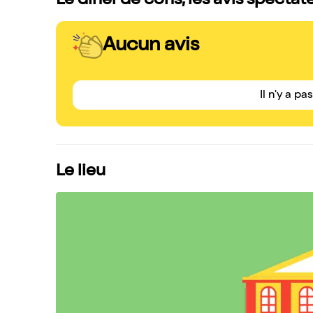
Le dîner de cons, les avis spectat
Aucun avis
Il n'y a pa
Le lieu