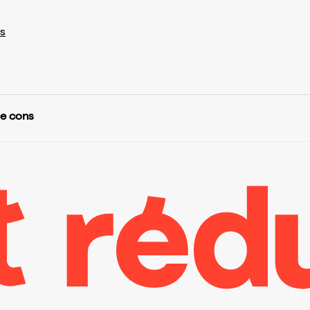
s
de cons