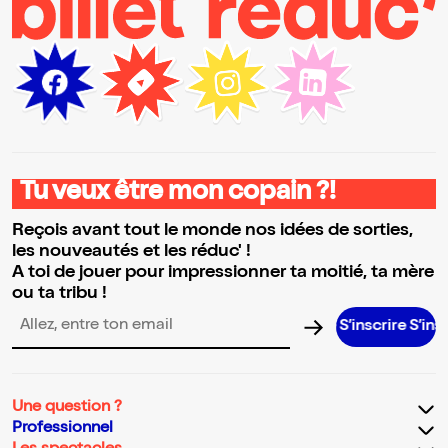
Tu veux être mon copain ?!
Reçois avant tout le monde nos idées de sorties,
les nouveautés et les réduc' !
A toi de jouer pour impressionner ta moitié, ta mère
ou ta tribu !
S’inscrire S’inscrire S’i
Adresse email pour la newsletter
Une question ?
Professionnel