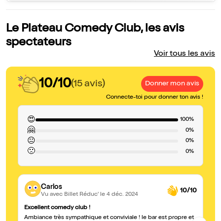
Le Plateau Comedy Club, les avis
spectateurs
Voir tous les avis
10/10
(15 avis)
Donner mon avis
Connecte-toi pour donner ton avis !
😍
100%
🤗
0%
😐
0%
🙁
0%
Carlos
10/10
Vu avec Billet Réduc'
le 4 déc. 2024
Excellent comedy club !
Pl
Ambiance très sympathique et conviviale ! le bar est propre et
Su