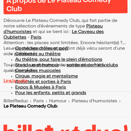
À propos de Le Plateau Comedy
Club
Découvre Le Plateau Comedy Club, qui fait partie de
notre sélection d’événements de type
Plateau
d'humoristes
et qui se tient ici :
Le Caveau des
Oubliettes
-
Paris
.
Attention : les places sont limitées. Encore hésitant(e) ?
Les avis des spectateurs qui l'ont déjà vécu seront d'une
Comédies drôles et pop’
aide précieuse !
Célébrités au théâtre
Au théâtre, pour faire le plein d’émotions
Toujours à la recherche de la sortie idéale ? Voici
Stand-up et humour
ou
soirée en comedy clubs
quelques pistes :
Comédies musicales
Cirque, magie et mentalisme
Lire la suite
Activités et sorties à Paris
Expos & Musées à Paris
Pour les enfants, petits et grands
BilletReduc
Paris
Humour
Plateau d'humoristes
Le Plateau Comedy Club