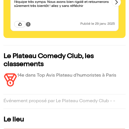
l'équipe très sympa. Nous avons bien rigolé et retournerons
ab
sûrement très bientôt ! allez y sans réfléchir
Publié
le 29 janv. 2025
Le Plateau Comedy Club, les
classements
14e dans Top Avis Plateau d'humoristes à Paris
Événement proposé par Le Plateau Comedy Club - -
Le lieu