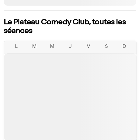
Le Plateau Comedy Club, toutes les
séances
L
M
M
J
V
S
D