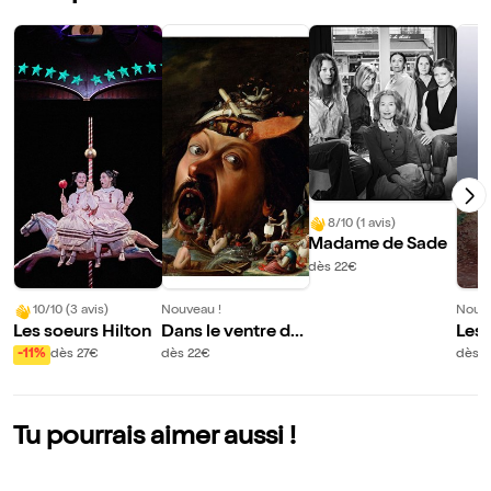
8/10 (1 avis)
Madame de Sade
dès 22€
10/10 (3 avis)
Nouveau !
Nouve
Les soeurs Hilton
Dans le ventre de
Les 
s cerveaux
-11%
dès 27€
dès 22€
dès 
Tu pourrais aimer aussi !