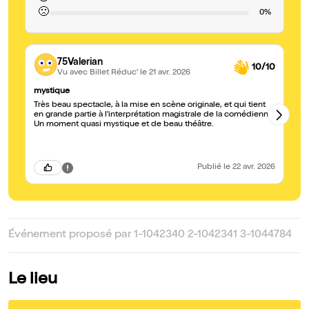
🙁
0%
75Valerian
10/10
Vu avec Billet Réduc'
le 21 avr. 2026
mystique
Ma
Très beau spectacle, à la mise en scène originale, et qui tient
No
en grande partie à l'interprétation magistrale de la comédienne.
to
Un moment quasi mystique et de beau théâtre.
vo
et
Publié
le 22 avr. 2026
Événement proposé par 1-1042340 2-1042341 3-1044784
Le lieu