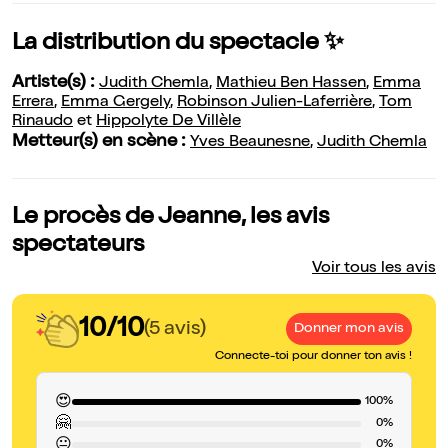
La distribution du spectacle ✨
Artiste(s) :
Judith Chemla
,
Mathieu Ben Hassen
,
Emma
Errera
,
Emma Gergely
,
Robinson Julien-Laferrière
,
Tom
Rinaudo
et
Hippolyte De Villèle
Metteur(s) en scène :
Yves Beaunesne
,
Judith Chemla
Le procès de Jeanne, les avis
spectateurs
Voir tous les avis
10/10
(5 avis)
Donner mon avis
Connecte-toi pour donner ton avis !
😍
100%
🤗
0%
😐
0%