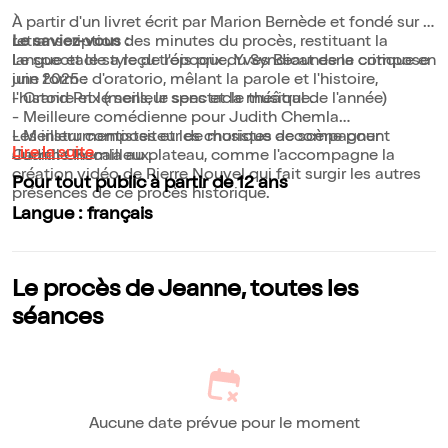
À partir d'un livret écrit par Marion Bernède et fondé sur la
retranscription des minutes du procès, restituant la
Le saviez-vous :
langue et le style de l'époque, Yves Beaunesne compose
Le spectacle a reçu trois prix du Syndicat de la critique en
une forme d'oratorio, mêlant la parole et l'histoire,
juin 2025 :
l'histoire et le sens, le sens et la musique.
- Grand Prix (meilleur spectacle théâtral de l'année)
- Meilleure comédienne pour Judith Chemla
Les instrumentistes et les choristes accompagnent
- Meilleur compositeur de musique de scène pour
Lire la suite
Judith Chemla au plateau, comme l'accompagne la
Camille Rocailleux.
création vidéo de Pierre Nouvel qui fait surgir les autres
Pour tout public à partir de 12 ans
présences de ce procès historique.
Langue : français
Le procès de Jeanne, toutes les
séances
Aucune date prévue pour le moment