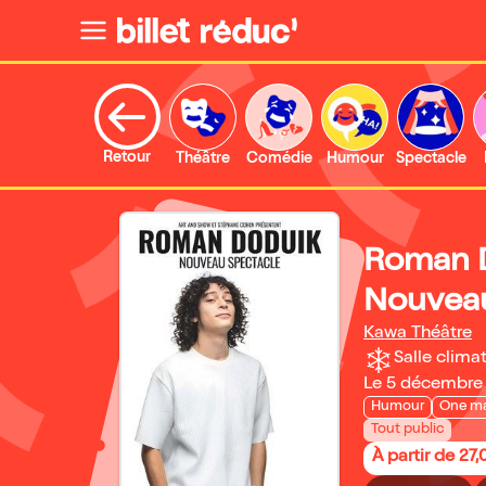
Retour
Théâtre
Comédie
Humour
Spectacle
Roman D
Nouveau
Kawa Théâtre
Salle climat
Le 5 décembre
Humour
One m
Tout public
À partir de 27