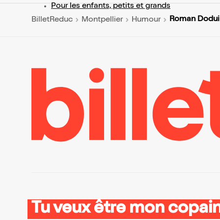
Pour les enfants, petits et grands
Roman Doduik
BilletReduc
Montpellier
Humour
Tu veux être mon copain