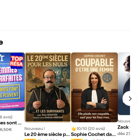
e
6 avis)
Nouveau !
es sont pa
Zack et S
Nouveau !
10/10 (20 avis)
les hommes
16,50€
gicians
dès 27€
Le 20 ème siècle po
Sophie Cochet dans
u'ils peuve