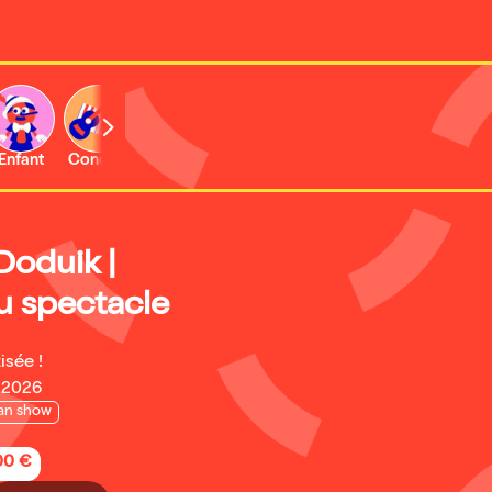
Enfant
Concert
Activité
oduik |
 spectacle
isée !
 2026
an show
,00 €