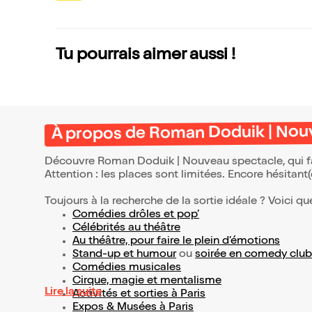
nt
Tu pourrais aimer aussi !
À propos de Roman Doduik | Nou
Découvre Roman Doduik | Nouveau spectacle, qui fa
Attention : les places sont limitées. Encore hésitant
Toujours à la recherche de la sortie idéale ? Voici qu
Comédies drôles et pop’
Célébrités au théâtre
Au théâtre, pour faire le plein d’émotions
Stand-up et humour
ou
soirée en comedy club
Comédies musicales
Cirque, magie et mentalisme
Lire la suite
Activités et sorties à Paris
Expos & Musées à Paris