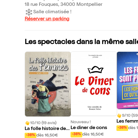
18 rue Fouques, 34000 Montpellier
Salle climatisée !
Réserver un parking
Les spectacles dans la même sall
9/10 (59
Les femm
Nouveau !
10/10 (19 avis)
rfaites, 
Le diner de cons
dès 
-36%
La folle histoire des
font ce q
dès 16,50€
femmes
-36%
dès 16,50€
-36%