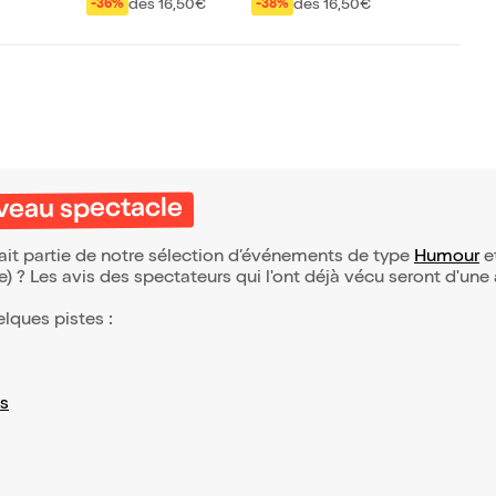
ur les nuls
Coupable d'être une
dès 16,50€
dès 16,50€
-36%
-38%
femme
veau spectacle
it partie de notre sélection d’événements de type
Humour
et
(e) ? Les avis des spectateurs qui l'ont déjà vécu seront d'une
elques pistes :
s