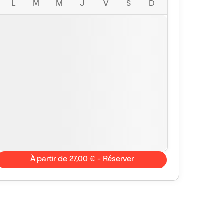
L
M
M
J
V
S
D
À partir de 27,00 € - Réserver