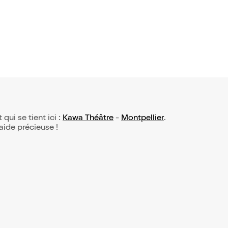
 qui se tient ici :
Kawa Théâtre
-
Montpellier
.
 aide précieuse !