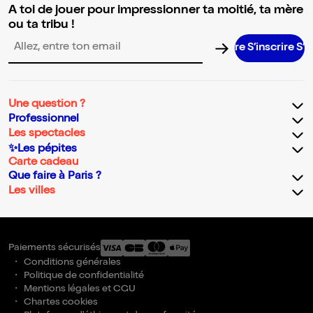
A toi de jouer pour impressionner ta moitié, ta mère
ou ta tribu !
S’inscrire S’inscri
Adresse email pour la newsletter
Une question ?
Professionnel
Les spectacles
✨Les pépites
Carte cadeau
Que faire à Paris ?
Les villes
Paiements sécurisés
Conditions générales
Politique de confidentialité
Mentions légales et CGU
Chartes cookies