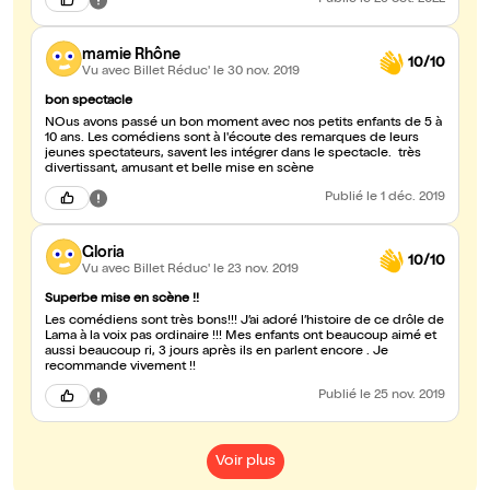
Publié
le 29 oct. 2022
mamie Rhône
10/10
Vu avec Billet Réduc'
le 30 nov. 2019
bon spectacle
NOus avons passé un bon moment avec nos petits enfants de 5 à
10 ans. Les comédiens sont à l'écoute des remarques de leurs
jeunes spectateurs, savent les intégrer dans le spectacle. très
divertissant, amusant et belle mise en scène
Publié
le 1 déc. 2019
Gloria
10/10
Vu avec Billet Réduc'
le 23 nov. 2019
Superbe mise en scène !!
Les comédiens sont très bons!!! J’ai adoré l’histoire de ce drôle de
Lama à la voix pas ordinaire !!! Mes enfants ont beaucoup aimé et
aussi beaucoup ri, 3 jours après ils en parlent encore . Je
recommande vivement !!
Publié
le 25 nov. 2019
Voir plus