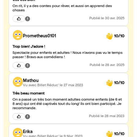
très très bien
On rit, il y a des contes pour rèver, et aussi on apprend des
choses
Publié
le 30 avr. 2025
Prometheus0101
10/10
Trop bien! J'adore !
Spectacle pour enfants et adultes ! Nous n'avons pas vu le temps
passer ! Bravo aux comédiens !
Publié
le 28 avr. 2025
Mathou
10/10
Vu avec Billet Réduc'
le 27 mai 2023
Très beau moment
On a passé un très bon moment adultes comme enfants (de 6 et
8 ans) qui ont été captivés tout du long! Ils ont bien participé. Je
recommande.
Publié
le 28 mai 2023
Erika
10/10
Vu avec Billet Réduc'
le 9 févr. 2023