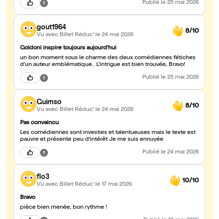
Publié
le 25 mai 2026
gout1964
8/10
Vu avec Billet Réduc'
le 24 mai 2026
Goldoni inspire toujours aujourd'hui
un bon moment sous le charme des deux comédiennes fétiches
d'un auteur emblématique.. L'intrigue est bien trouvée, Bravo!
Publié
le 25 mai 2026
Guimso
8/10
Vu avec Billet Réduc'
le 24 mai 2026
Pas convaincu
Les comédiennes sont investies et talentueuses mais le texte est
pauvre et présente peu d'intérêt Je me suis ennuyée
Publié
le 24 mai 2026
flo3
10/10
Vu avec Billet Réduc'
le 17 mai 2026
Bravo
pièce bien menée, bon rythme !