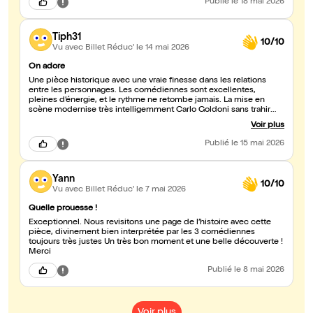
Publié
le 18 mai 2026
Tiph31
10/10
Vu avec Billet Réduc'
le 14 mai 2026
On adore
Une pièce historique avec une vraie finesse dans les relations
entre les personnages. Les comédiennes sont excellentes,
pleines d’énergie, et le rythme ne retombe jamais. La mise en
scène modernise très intelligemment Carlo Goldoni sans trahir
son esprit. On passe un vrai bon moment, léger, pétillant et
Voir plus
intelligent à la fois. Une très belle surprise au théâtre, à voir sans
hésiter !
Publié
le 15 mai 2026
Yann
10/10
Vu avec Billet Réduc'
le 7 mai 2026
Quelle prouesse !
Exceptionnel. Nous revisitons une page de l’histoire avec cette
pièce, divinement bien interprétée par les 3 comédiennes
toujours très justes Un très bon moment et une belle découverte !
Merci
Publié
le 8 mai 2026
Voir plus