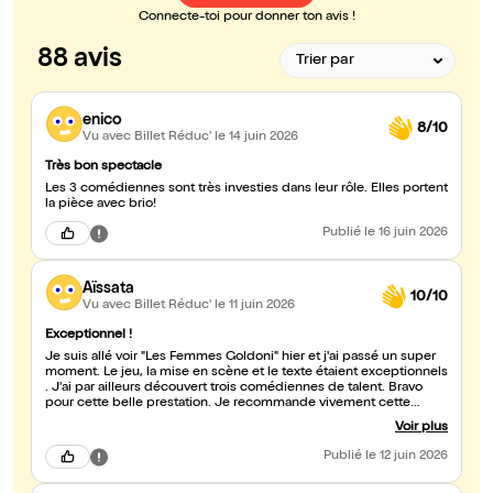
Connecte-toi pour donner ton avis !
88 avis
enico
8/10
Vu avec Billet Réduc'
le 14 juin 2026
Très bon spectacle
Les 3 comédiennes sont très investies dans leur rôle. Elles portent
la pièce avec brio!
Publié
le 16 juin 2026
Aïssata
10/10
Vu avec Billet Réduc'
le 11 juin 2026
Exceptionnel !
Je suis allé voir "Les Femmes Goldoni" hier et j'ai passé un super
moment. Le jeu, la mise en scène et le texte étaient exceptionnels
. J'ai par ailleurs découvert trois comédiennes de talent. Bravo
pour cette belle prestation. Je recommande vivement cette
pièce. Vous passerez assurément un bon moment !
Voir plus
Publié
le 12 juin 2026