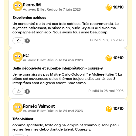
PierreJM
10/10
Vu avec Billet Réduc'
le 7 juin 2026
Excellentes actrices
Un concentré de talent ces trois actrices. Très recommandé. Le
sujet est intéressant, la pièce bien jouée. J'y suis allé avec ma
compagne et mon ado. Nous avons tous aimé beaucoup.
Publié
le 8 juin 2026
RC
10/10
Vu avec Billet Réduc'
le 24 mai 2026
Belle découverte et superbe interprétation - courez-y
Je ne connaissais pas Maitre Carlo Goldoni, "le Molière Italien". La
pièce est savoureuse et les thèmes toujours d'actualité. Les 3
interprètes sont de grand talent. Bravissimo!
Publié
le 28 mai 2026
Roméo Valmont
10/10
Vu avec Billet Réduc'
le 24 mai 2026
Très vivifiant
comme spectacle, texte original empreint d'humour, servi par 3
jeunes femmes débordant de talent. Courez-y.