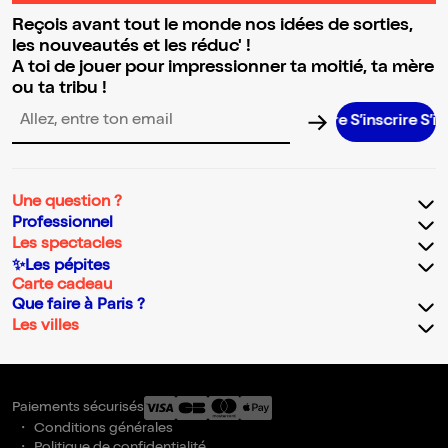
Reçois avant tout le monde nos idées de sorties,
les nouveautés et les réduc' !
A toi de jouer pour impressionner ta moitié, ta mère
ou ta tribu !
S’inscrire S’inscrir
Adresse email pour la newsletter
Une question ?
Professionnel
Les spectacles
✨Les pépites
Carte cadeau
Que faire à Paris ?
Les villes
Paiements sécurisés
Conditions générales