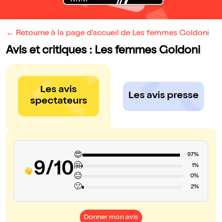
← Retourne à la page d'accueil de Les femmes Goldoni
Avis et critiques : Les femmes Goldoni
Les avis
Les avis presse
spectateurs
😍
97%
9/10
🤗
1%
😐
0%
🙁
2%
Donner mon avis