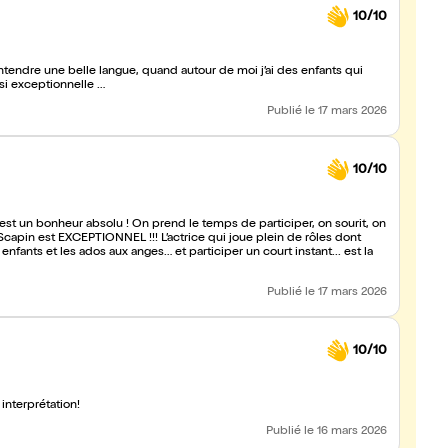
10/10
’entendre une belle langue, quand autour de moi j’ai des enfants qui
 si exceptionnelle …
Publié
le 17 mars 2026
10/10
st un bonheur absolu ! On prend le temps de participer, on sourit, on
! L’actrice qui joue plein de rôles dont
enfants et les ados aux anges… et participer un court instant... est la
Publié
le 17 mars 2026
10/10
, excellente interprétation!
Publié
le 16 mars 2026