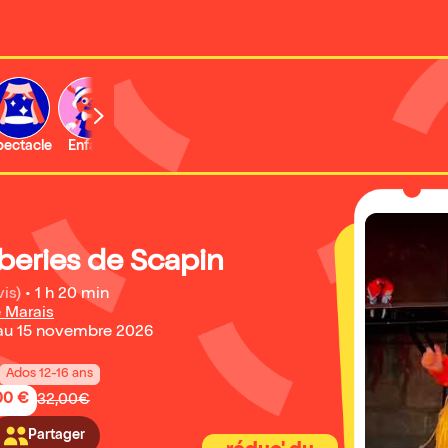
b
pectacle
Enfant
Concert
Activité
Expo et musée
beries de Scapin
vis)
•
1 h 20 min
 Marais
au 15 novembre 2026
Ados 12-16 ans
,00 €
32,00€
Partager