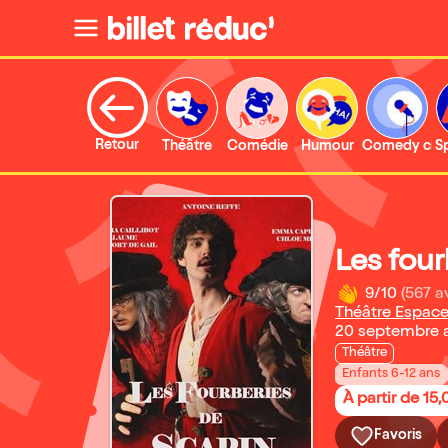
Retour
Théâtre
Comédie
Humour
Comedy clu
S
Les four
9/10
(567 a
Théâtre Espace
20 septembre 
Théâtre
Enfants 6-12 ans
À partir de 15
Favoris