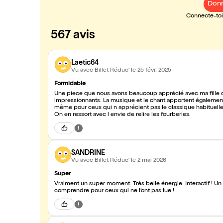
Donn
Connecte-toi 
567 avis
Laetic64
Vu avec Billet Réduc'
le 25 févr. 2025
Formidable
Une piece que nous avons beaucoup apprécié avec ma fille de 9 ans. Très bien joué drô
impressionnants. La musique et le chant apportent également 
même pour ceux qui n apprécient pas le classique habituelle
On en ressort avec l envie de relire les fourberies.
SANDRINE
Vu avec Billet Réduc'
le 2 mai 2026
Super
Vraiment un super moment. Très belle énergie. Interactif ! Un s
comprendre pour ceux qui ne l’ont pas lue !