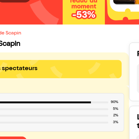
réduc' du
moment
-53%
 de Scapin
 Scapin
s spectateurs
90%
5%
2%
3%