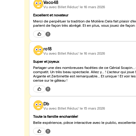
Vaco48
Vu avec Billet Réduc'
le 16 mars 2026
Excellent et novateur
Merci de perpétuer la tradition de Molière.Cela fait plaisir d
parlent de façon très abrégé. Et en plus, vous jouez de façon
ro18
Vu avec Billet Réduc'
le 16 mars 2026
Super et joyeux
Partager une des nombreuses facéties de ce Génial Scapin… e
compatit. Un très beau spectacle. Allez y... ! L'acteur qui joue Scapin est EXCEPTIONNEL !!
Argante et Zerbinette est remarquable… Et unique ! Et voir les 
cerise sur le gâteau !
Db
Vu avec Billet Réduc'
le 15 mars 2026
Toute la famille enchantée!
Belle expérience, pièce interactive avec le public