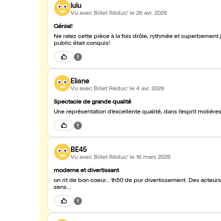
lulu
Vu avec Billet Réduc'
le 26 avr. 2026
Génial!
Ne ratez cette pièce à la fois drôle, rythmée et superbement jouée sous aucun prétexte!
public était conquis!
Eliane
Vu avec Billet Réduc'
le 4 avr. 2026
Spectacle de grande qualité
Une représentation d’excellente qualité, dans l’esprit moliér
BE45
Vu avec Billet Réduc'
le 16 mars 2026
moderne et divertissant
on rit de bon coeur… 1h50 de pur divertissement. Des acteurs avec une énergie folle. Du Molière moderne. Et le tout est porteur de
sens…