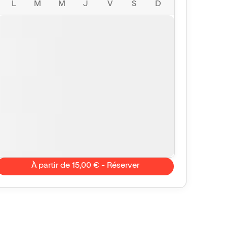
L
M
M
J
V
S
D
À partir de 15,00 € - Réserver