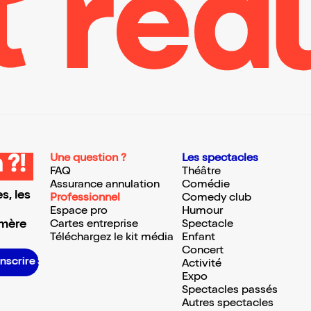
Une question ?
Les spectacles
 ?!
FAQ
Théâtre
Assurance annulation
Comédie
s, les
Professionnel
Comedy club
Espace pro
Humour
 mère
Cartes entreprise
Spectacle
Téléchargez le kit média
Enfant
Concert
scrire S’inscrire S’inscrire S’inscrire S’inscrire S’inscrire S’inscrire S’inscrire S’inscrire S’inscrire S’inscrire S’inscrire
Activité
Expo
Spectacles passés
Autres spectacles