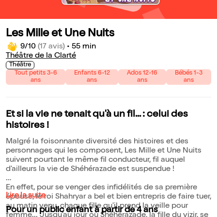
Les Mille et Une Nuits
9/10
(17 avis)
•
55 min
Théâtre de la Clarté
Théâtre
Tout petits 3-6
Enfants 6-12
Ados 12-16
Bébés 1-3
ans
ans
ans
ans
Et si la vie ne tenait qu'à un fil... : celui des
histoires !
Malgré la foisonnante diversité des histoires et des
personnages qui les composent, Les Mille et Une Nuits
suivent pourtant le même fil conducteur, fil auquel
d'ailleurs la vie de Shéhérazade est suspendue !
En effet, pour se venger des infidélités de sa première
Lire la suite
épouse, le roi Shahryar a bel et bien entrepris de faire tuer,
au matin venu, chaque fille qu'il prend la veille pour
Pour un public enfant à partir de 4 ans
femme... Jusqu'au jour où Shéhérazade, la fille du vizir, se