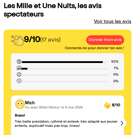
Les Mille et Une Nuits, les avis
spectateurs
Voir tous les avis
9/10
(17 avis)
Donner mon avis
Connecte-toi pour donner ton avis !
😍
93%
🤗
7%
😐
0%
🙁
0%
Mich
8/10
Vu avec Billet Réduc'
le 9 mai 2026
Bravo!
Tr
Très belle prestation, rythmé et enlevé, très adapté aux jeunes
Un
enfants, explicatif mais pas trop, bravo!
du