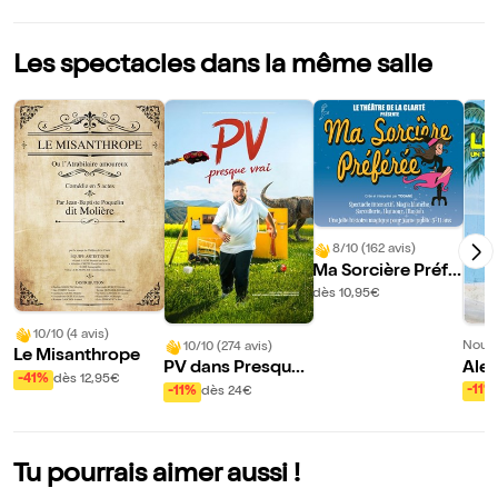
Les spectacles dans la même salle
8/10 (162 avis)
Ma Sorcière Préfé
rée
dès 10,95€
10/10 (4 avis)
Nouve
10/10 (274 avis)
Le Misanthrope
Alex
PV dans Presque
-41%
dès 12,95€
ol d
vrai
-11%
-11%
dès 24€
t ch
es 
Tu pourrais aimer aussi !