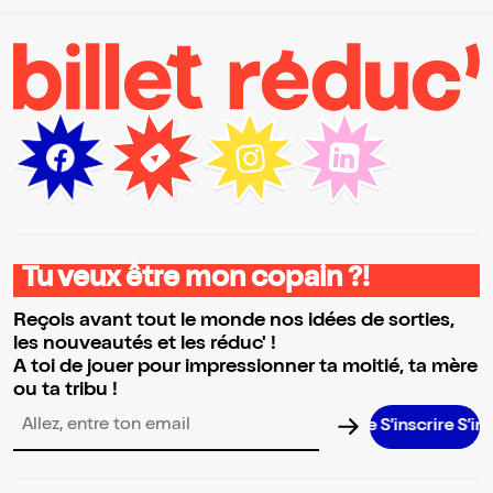
Tu veux être mon copain ?!
Reçois avant tout le monde nos idées de sorties,
les nouveautés et les réduc' !
A toi de jouer pour impressionner ta moitié, ta mère
ou ta tribu !
S’inscrire S’inscrire 
Adresse email pour la newsletter