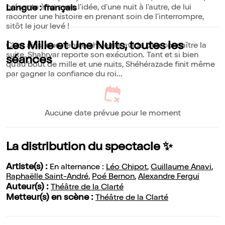
présente à lui avec l'idée, d'une nuit à l'autre, de lui
Langue : français
raconter une histoire en prenant soin de l'interrompre,
sitôt le jour levé !
Les Mille et Une Nuits, toutes les
C'est ainsi que, tenu en haleine, avide d'en connaître la
suite, Shahryar reporte son exécution. Tant et si bien
séances
qu'au bout de mille et une nuits, Shéhérazade finit même
par gagner la confiance du roi...
Aucune date prévue pour le moment
La distribution du spectacle ✨
Artiste(s) :
En alternance :
Léo Chipot
,
Guillaume Anavi
,
Raphaëlle Saint-André
,
Poé Bernon
,
Alexandre Fergui
Auteur(s) :
Théâtre de la Clarté
Metteur(s) en scène :
Théâtre de la Clarté