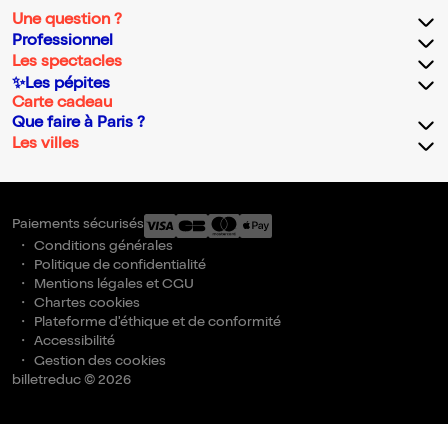
Une question ?
Professionnel
Les spectacles
✨Les pépites
Carte cadeau
Que faire à Paris ?
Les villes
Paiements sécurisés
Conditions générales
Politique de confidentialité
Mentions légales et CGU
Chartes cookies
Plateforme d'éthique et de conformité
Accessibilité
Gestion des cookies
billetreduc © 2026