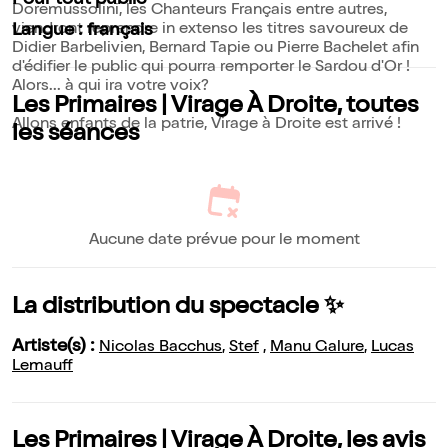
Pour tout public
Doremussolini, les Chanteurs Français entre autres,
viendront reprendre in extenso les titres savoureux de
Langue : français
Didier Barbelivien, Bernard Tapie ou Pierre Bachelet afin
d'édifier le public qui pourra remporter le Sardou d'Or !
Alors... à qui ira votre voix?
Les Primaires | Virage À Droite, toutes
Allons enfants de la patrie, Virage à Droite est arrivé !
les séances
Aucune date prévue pour le moment
La distribution du spectacle ✨
Artiste(s) :
Nicolas Bacchus
,
Stef
,
Manu Galure
,
Lucas
Lemauff
Les Primaires | Virage À Droite, les avis