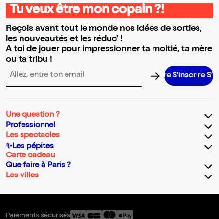
Tu veux être mon copain ?!
Reçois avant tout le monde nos idées de sorties,
les nouveautés et les réduc' !
A toi de jouer pour impressionner ta moitié, ta mère
ou ta tribu !
S’inscrire S’inscr
Adresse email pour la newsletter
Une question ?
Professionnel
Les spectacles
✨Les pépites
Carte cadeau
Que faire à Paris ?
Les villes
Paiements sécurisés