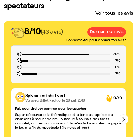
spectateurs
Voir tous les avis
8/10
(43 avis)
Donner mon avis
Connecte-toi pour donner ton avis !
😍
76%
🤗
7%
😐
0%
🙁
17%
Sylvain en tshirt vert
9/10
Vu avec Billet Réduc'
le 28 juil. 2018
Fait pour droitier comme pour les gaucher
bi
Super découverte, la thématique et le ton des reprises de
4 
chansons à mourir de rire, loufoque à souhait, des fadas
bo
complet, un très bon moment ! Je m'en fiche en plus j'ai gagné
le jeu à la fin du spectacle ! (je ne spoil pas)