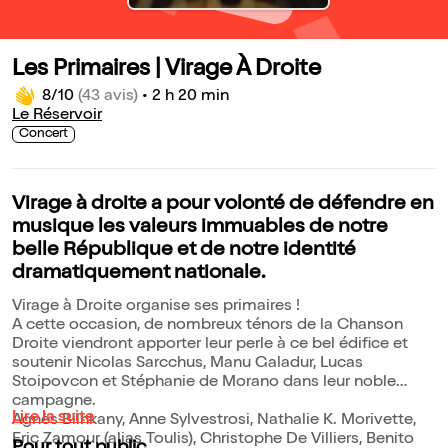
Les Primaires | Virage À Droite
8/10
(43 avis)
•
2 h 20 min
Le Réservoir
Concert
Virage à droite a pour volonté de défendre en
musique les valeurs immuables de notre
belle République et de notre identité
dramatiquement nationale.
Virage à Droite organise ses primaires !
A cette occasion, de nombreux ténors de la Chanson
Droite viendront apporter leur perle à ce bel édifice et
soutenir Nicolas Sarcchus, Manu Galadur, Lucas
Stoipovcon et Stéphanie de Morano dans leur noble
campagne.
Lire la suite
Agnès Bilhkany, Anne Sylvestrosi, Nathalie K. Morivette,
Eric Zamour (alias Toulis), Christophe De Villiers, Benito