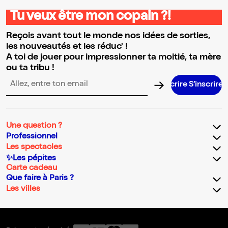
Tu veux être mon copain ?!
Reçois avant tout le monde nos idées de sorties,
les nouveautés et les réduc' !
A toi de jouer pour impressionner ta moitié, ta mère
ou ta tribu !
S’inscrire
Adresse email pour la newsletter
Une question ?
Professionnel
Les spectacles
✨Les pépites
Carte cadeau
Que faire à Paris ?
Les villes