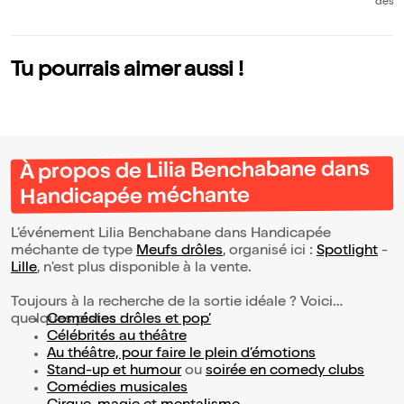
ns 
dès 1
nd
Tu pourrais aimer aussi !
À propos de Lilia Benchabane dans
Handicapée méchante
L’événement Lilia Benchabane dans Handicapée
méchante de type
Meufs drôles
, organisé ici :
Spotlight
-
Lille
, n'est plus disponible à la vente.
Toujours à la recherche de la sortie idéale ? Voici
quelques pistes :
Comédies drôles et pop’
Célébrités au théâtre
Au théâtre, pour faire le plein d’émotions
Stand-up et humour
ou
soirée en comedy clubs
Comédies musicales