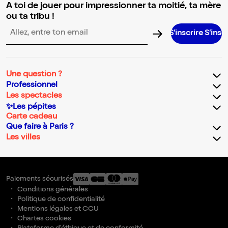
A toi de jouer pour impressionner ta moitié, ta mère
ou ta tribu !
S’inscrire S’inscrire S’ins
Adresse email pour la newsletter
Une question ?
Professionnel
Les spectacles
✨Les pépites
Carte cadeau
Que faire à Paris ?
Les villes
Paiements sécurisés
Conditions générales
Politique de confidentialité
Mentions légales et CGU
Chartes cookies