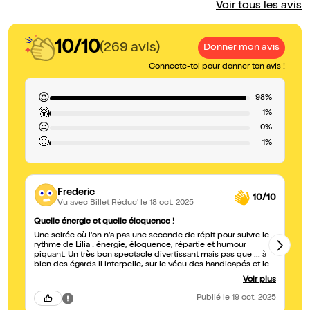
Voir tous les avis
10/10
(269 avis)
Donner mon avis
Connecte-toi pour donner ton avis !
😍
98%
🤗
1%
😐
0%
🙁
1%
Frederic
10/10
Vu avec Billet Réduc'
le 18 oct. 2025
Quelle énergie et quelle éloquence !
GÉ
Une soirée où l'on n'a pas une seconde de répit pour suivre le
Nou
rythme de Lilia : énergie, éloquence, répartie et humour
to
piquant. Un très bon spectacle divertissant mais pas que ... à
ta
bien des égards il interpelle, sur le vécu des handicapés et le
"regard" des gens. Un grand merci et un immense bravo !
Voir plus
Publié
le 19 oct. 2025