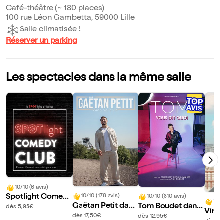
Café-théâtre (~ 180 places)
100 rue Léon Gambetta, 59000 Lille
Salle climatisée !
Réserver un parking
Les spectacles dans la même salle
10/10 (6 avis)
Spotlight Comed
10/10 (178 avis)
10/10 (810 avis)
10
Gaëtan Petit dans
Tom Boudet dans
y Club
dès 5,95€
Vin
Ainsi va la vie
Vous dit quoi
dès 17,50€
dès 12,95€