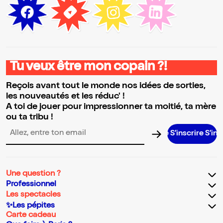
Tu veux être mon copain ?!
Reçois avant tout le monde nos idées de sorties,
les nouveautés et les réduc' !
A toi de jouer pour impressionner ta moitié, ta mère
ou ta tribu !
S’inscrire S’inscrire S’inscr
Adresse email pour la newsletter
Une question ?
Professionnel
Les spectacles
✨Les pépites
Carte cadeau