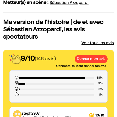
Metteur(s) en scène :
Sébastien Azzopardi
Ma version de l'histoire | de et avec
Sébastien Azzopardi, les avis
spectateurs
Voir tous les avis
9/10
(146 avis)
Donner mon avis
Connecte-toi pour donner ton avis !
😍
88%
🤗
9%
😐
2%
🙁
1%
steph2907
10/10