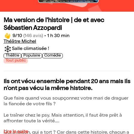
Ma version de l'histoire | de et avec
Sébastien Azzopardi
9/10
(146 avis)
•
1 h 30 min
Théâtre Michel
Salle climatisée !
Théâtre
Populaire
Comédie
Tout public
Ils ont vécu ensemble pendant 20 ans mais ils
n'ont pas vécu la même histoire.
Que faire quand vous soupçonnez votre mari de draguer
la fiancée de votre fils ?
Le traîner chez le psy. Mais attention, il faut être prêt à
affronter toute la vérité.
Lire la suite
Qui a raison, qui a tort ? Car dans cette histoire, chacun a