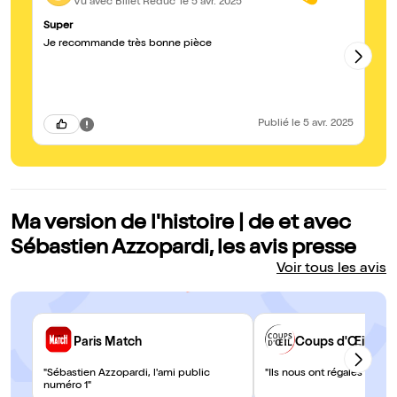
Vu avec Billet Réduc'
le 5 avr. 2025
Super
A 
Je recommande très bonne pièce
On
ré
Publié
le 5 avr. 2025
Ma version de l'histoire | de et avec
Sébastien Azzopardi, les avis presse
Voir tous les avis
Paris Match
Coups d'Œil (L’Œil
"Sébastien Azzopardi, l'ami public
"Ils nous ont régalés"
numéro 1"