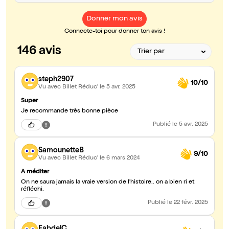
Donner mon avis
Connecte-toi pour donner ton avis !
146 avis
steph2907
10/10
Vu avec Billet Réduc'
le 5 avr. 2025
Super
Je recommande très bonne pièce
Publié
le 5 avr. 2025
SamounetteB
9/10
Vu avec Billet Réduc'
le 6 mars 2024
A méditer
On ne saura jamais la vraie version de l'histoire.. on a bien ri et
réfléchi.
Publié
le 22 févr. 2025
FabdelC