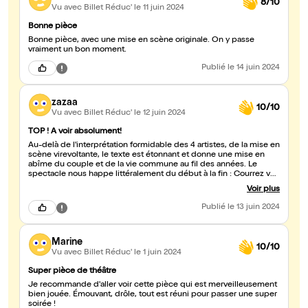
8/10
Vu avec Billet Réduc'
le 11 juin 2024
Bonne pièce
Bonne pièce, avec une mise en scène originale. On y passe
vraiment un bon moment.
Publié
le 14 juin 2024
zazaa
10/10
Vu avec Billet Réduc'
le 12 juin 2024
TOP ! A voir absolument!
Au-delà de l'interprétation formidable des 4 artistes, de la mise en
scène virevoltante, le texte est étonnant et donne une mise en
abîme du couple et de la vie commune au fil des années. Le
spectacle nous happe littéralement du début à la fin : Courrez voir
ces dernières représentations .. en attendant une reprise
Voir plus
nécessaire!!! Un clin d'oeil à Miren Pradier qui est tout simplement
splendide dans ce rôle de femme libérée!!❤❤❤❤❤
Publié
le 13 juin 2024
Marine
10/10
Vu avec Billet Réduc'
le 1 juin 2024
Super pièce de théâtre
Je recommande d'aller voir cette pièce qui est merveilleusement
bien jouée. Émouvant, drôle, tout est réuni pour passer une super
soirée !