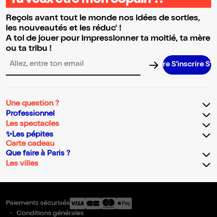
Tu veux être mon copain ?!
Reçois avant tout le monde nos idées de sorties,
les nouveautés et les réduc' !
A toi de jouer pour impressionner ta moitié, ta mère
ou ta tribu !
S’inscrire S’inscr
Adresse email pour la newsletter
Une question ?
Professionnel
Les spectacles
✨Les pépites
Carte cadeau
Que faire à Paris ?
Les villes
Paiements sécurisés
Conditions générales