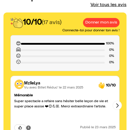
Voir tous les avis
10/10
(17 avis)
Donner mon avis
Connecte-toi pour donner ton avis !
😍
100%
🤗
0%
😐
0%
🙁
0%
MzlleLya
10/10
Vu avec Billet Réduc'
le 22 mars 2025
Mémorable
Un
Super spectacle a refaire sans hésiter belle leçon de vie et
Me
pa
super place assise ❤️😊💪🏼. Merci extraordinaire l'artiste.
co
su
Publié
le 23 mars 2025