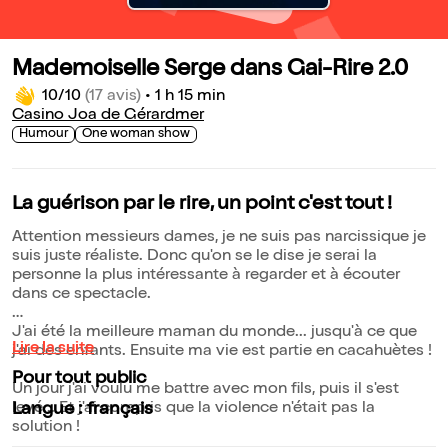
Mademoiselle Serge dans Gai-Rire 2.0
10/10
(17 avis)
•
1 h 15 min
Casino Joa de Gérardmer
Humour
One woman show
La guérison par le rire, un point c'est tout !
Attention messieurs dames, je ne suis pas narcissique je
suis juste réaliste. Donc qu'on se le dise je serai la
personne la plus intéressante à regarder et à écouter
dans ce spectacle.
J'ai été la meilleure maman du monde... jusqu'à ce que
Lire la suite
j'ai des enfants. Ensuite ma vie est partie en cacahuètes !
Pour tout public
Un jour j'ai voulu me battre avec mon fils, puis il s'est
levé... Et j'ai compris que la violence n'était pas la
Langue : français
solution !