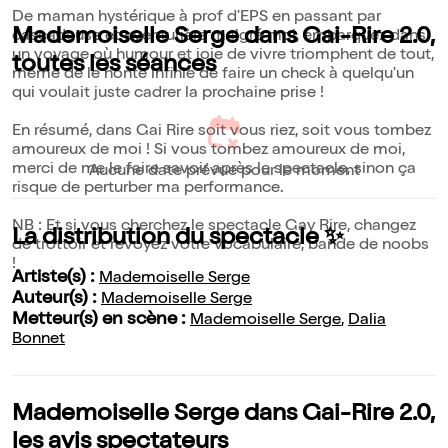
De maman hystérique à prof d'EPS en passant par
Mademoiselle Serge dans Gai-Rire 2.0,
cascadeuse et aventurière malgré moi, embarquez dans
un voyage où humour et joie de vivre triomphent de tout,
toutes les séances
même de le honte infinie de faire un check à quelqu'un
qui voulait juste cadrer la prochaine prise !
En résumé, dans Gai Rire soit vous riez, soit vous tombez
amoureux de moi ! Si vous tombez amoureux de moi,
merci de me le faire savoir après le spectacle, sinon ça
Aucune date prévue pour le moment
risque de perturber ma performance.
NB : Et si vous cherchez le spectacle Gay Rire, changez
La distribution du spectacle ✨
de trottoir et revoyez votre vocabulaire, bande de noobs
!
Artiste(s) :
Mademoiselle Serge
Auteur(s) :
Mademoiselle Serge
Metteur(s) en scène :
Mademoiselle Serge
,
Dalia
Bonnet
Mademoiselle Serge dans Gai-Rire 2.0,
les avis spectateurs