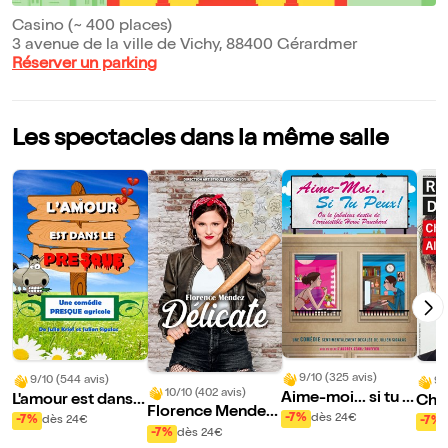
Casino (~ 400 places)
3 avenue de la ville de Vichy, 88400 Gérardmer
Réserver un parking
Les spectacles dans la même salle
9/10 (325 avis)
9/10 (544 avis)
9/
10/10 (402 avis)
Aime-moi... si tu p
L'amour est dans l
Chri
Florence Mendez
eux !
e presque
que
-7%
dès 24€
-7%
dès 24€
-7%
dans Délicate
-7%
dès 24€
e pr