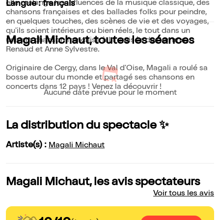
elle mélange les influences de la musique classique, des
Langue : français
chansons françaises et des ballades folks pour peindre,
en quelques touches, des scènes de vie et des voyages,
qu'ils soient intérieurs ou bien réels, le tout dans un
Magali Michaut, toutes les séances
univers chanson française à la croisée de Pomme,
Renaud et Anne Sylvestre.
Originaire de Cergy, dans le Val d'Oise, Magali a roulé sa
bosse autour du monde et partagé ses chansons en
concerts dans 12 pays ! Venez la découvrir !
Aucune date prévue pour le moment
La distribution du spectacle ✨
Artiste(s) :
Magali Michaut
Magali Michaut, les avis spectateurs
Voir tous les avis