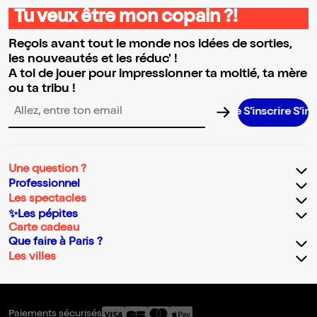
Tu veux être mon copain ?!
Reçois avant tout le monde nos idées de sorties,
les nouveautés et les réduc' !
A toi de jouer pour impressionner ta moitié, ta mère
ou ta tribu !
S’inscrire S’inscrire S
Adresse email pour la newsletter
Une question ?
Professionnel
Les spectacles
✨Les pépites
Carte cadeau
Que faire à Paris ?
Les villes
Paiements sécurisés