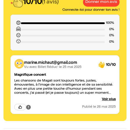
10/10
(1 avis)
Donner mon avis
Connecte-toi pour donner ton avis !
😍
100%
🤗
0%
😐
0%
🙁
0%
marine.michaut@gmail.com
10/10
Vu avec Billet Réduc'
le 25 mai 2025
Magnifique concert
Les chansons de Magali sont toujours fortes, justes,
émouvantes, à l'image de son intelligence et de sa sensibilité.
Avec en plus une petite touche d'humour pendant ses
concerts, j'ai passé (et je passe toujours) un super moment
hors du temps !
Voir plus
Publié
le 26 mai 2025