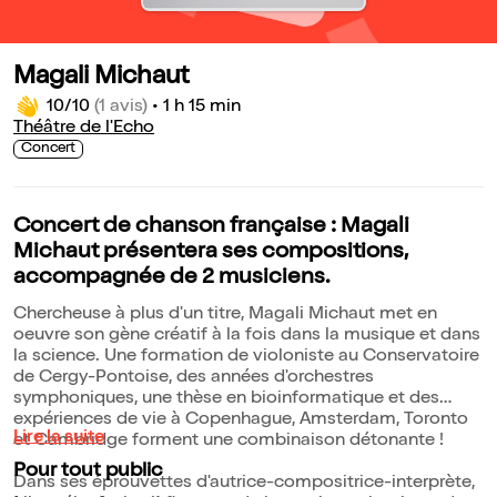
Magali Michaut
10/10
(1 avis)
•
1 h 15 min
Théâtre de l'Echo
Concert
Concert de chanson française : Magali
Michaut présentera ses compositions,
accompagnée de 2 musiciens.
Chercheuse à plus d'un titre, Magali Michaut met en
oeuvre son gène créatif à la fois dans la musique et dans
la science. Une formation de violoniste au Conservatoire
de Cergy-Pontoise, des années d'orchestres
symphoniques, une thèse en bioinformatique et des
expériences de vie à Copenhague, Amsterdam, Toronto
Lire la suite
et Cambridge forment une combinaison détonante !
Pour tout public
Dans ses éprouvettes d'autrice-compositrice-interprète,