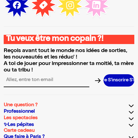
Tu veux être mon copain ?!
Reçois avant tout le monde nos idées de sorties,
les nouveautés et les réduc' !
A toi de jouer pour impressionner ta moitié, ta mère
ou ta tribu !
S’inscrire S’inscri
Adresse email pour la newsletter
Une question ?
Professionnel
Les spectacles
✨Les pépites
Carte cadeau
Que faire à Paris ?