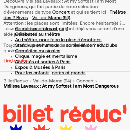
Découvre Mélissa Laveaux : At my Softest I am Most
Dangerous, qui fait partie de notre sélection
d’événements de type
Concert
et qui se tient ici :
Théâtre
des 2 Rives
-
Val-de-Marne (94)
.
Attention : les places sont limitées. Encore hésitant(e) ?
Les avis des spectateurs qui l'ont déjà vécu seront d'une
Comédies drôles et pop’
aide précieuse !
Célébrités au théâtre
Au théâtre, pour faire le plein d’émotions
Toujours à la recherche de la sortie idéale ? Voici
Stand-up et humour
ou
soirée en comedy clubs
quelques pistes :
Comédies musicales
Cirque, magie et mentalisme
Lire la suite
Activités et sorties à Paris
Expos & Musées à Paris
Pour les enfants, petits et grands
BilletReduc
Val-de-Marne (94)
Concert
Mélissa Laveaux : At my Softest I am Most Dangerous