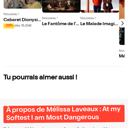
Nouveau !
Nouveau !
Nouveau !
Cabaret Dionysia
Le Fantôme de l'o
Le Malade Imagin
que
-29%
dès 15,50€
péra
aire
Nouve
Méli
At m
Mos
Tu pourrais aimer aussi !
À propos de Mélissa Laveaux : At my
Softest I am Most Dangerous