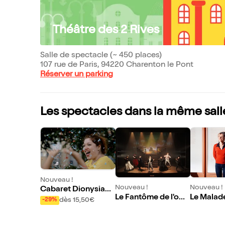
Théâtre des 2 Rives
Salle de spectacle (~ 450 places)
107 rue de Paris, 94220 Charenton le Pont
Réserver un parking
Les spectacles dans la même sall
Nouveau !
Nouveau !
Nouveau !
Cabaret Dionysiaqu
Le Fantôme de l'opé
Le Malade
e
dès 15,50€
-29%
ra
e