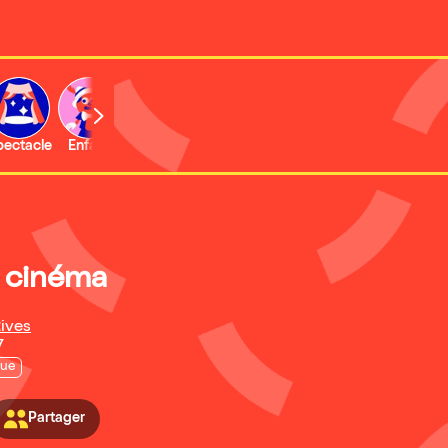
b
pectacle
Enfant
Concert
Activité
Expo et musée
 cinéma
Rives
7
que
Partager