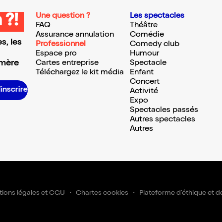
Une question ?
Les spectacles
 ?!
FAQ
Théâtre
Assurance annulation
Comédie
s, les
Professionnel
Comedy club
Espace pro
Humour
 mère
Cartes entreprise
Spectacle
Téléchargez le kit média
Enfant
Concert
S’inscrire S’inscrire S’inscrire S’inscrire S’inscrire S’inscrire S’inscrire S’inscrire S’inscrire S’inscrire S’inscrire S’inscrire
Activité
Expo
Spectacles passés
Autres spectacles
Autres
ions légales et CGU
Chartes cookies
Plateforme d'éthique et d