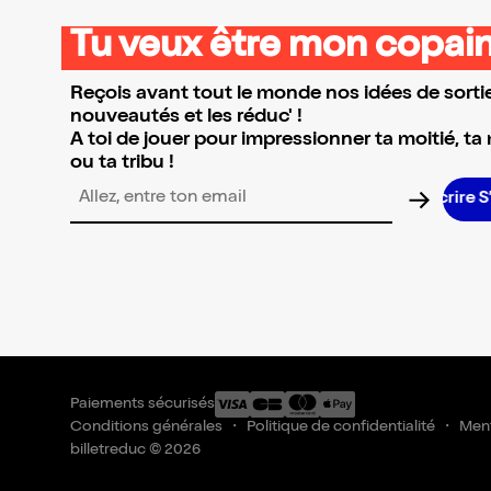
Tu veux être mon copain
Reçois avant tout le monde nos idées de sortie
nouveautés et les réduc' !
A toi de jouer pour impressionner ta moitié, ta
ou ta tribu !
Adresse email pour la newsletter
Paiements sécurisés
Conditions générales
Politique de confidentialité
Ment
billetreduc © 2026