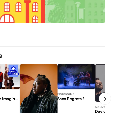
e
Nouveau !
 Imaginair
Sans Regrets ?
Nouveau !
David Cas