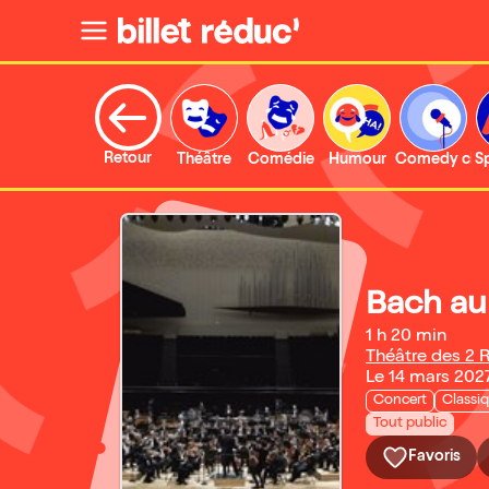
Retour
Théâtre
Comédie
Humour
Comedy clu
S
Bach au
1 h 20 min
Théâtre des 2 
Le 14 mars 202
Concert
Classi
Tout public
Favoris