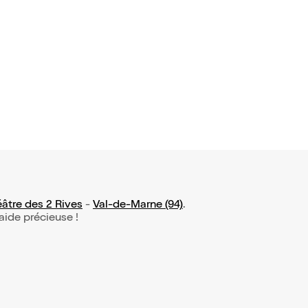
élicieux
âtre des 2 Rives
-
Val-de-Marne (94)
.
 aide précieuse !