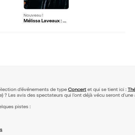
es dans D
Nouveau !
Mélissa Laveaux : At
my Softest I am Mo
st Dangerous
sélection d’événements de type
Concert
et qui se tient ici :
Thé
(e) ? Les avis des spectateurs qui l'ont déjà vécu seront d'une
elques pistes :
s