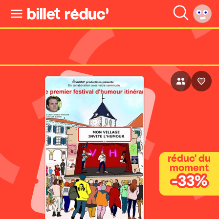
réduc' du
moment
-33%