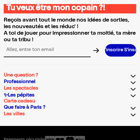
Tu veux être mon copain ?!
Reçois avant tout le monde nos idées de sorties,
les nouveautés et les réduc' !
A toi de jouer pour impressionner ta moitié, ta mère
ou ta tribu !
S’inscrire S’inscrire S’inscr
Adresse email pour la newsletter
Une question ?
Professionnel
Les spectacles
✨Les pépites
Carte cadeau
Que faire à Paris ?
Les villes
Paiements sécurisés