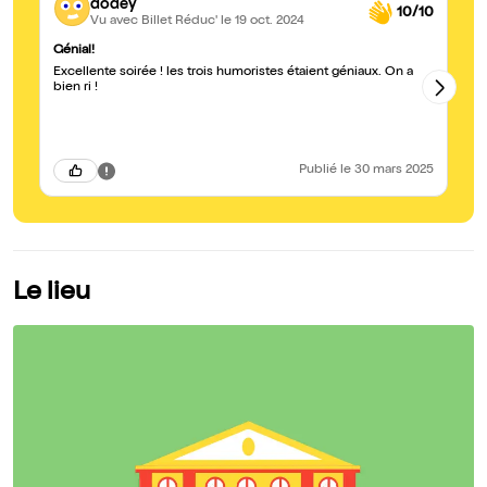
dodey
10/10
Vu avec Billet Réduc'
le 19 oct. 2024
Génial!
So
Excellente soirée ! les trois humoristes étaient géniaux. On a
Ex
bien ri !
ri
Publié
le 30 mars 2025
Le lieu