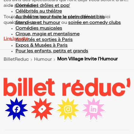
Les avis des spectateurs qui l'ont déjà vécu seront d'une
aide précieuse !
Comédies drôles et pop’
Célébrités au théâtre
Toujours à la recherche de la sortie idéale ? Voici
Au théâtre, pour faire le plein d’émotions
quelques pistes :
Stand-up et humour
ou
soirée en comedy clubs
Comédies musicales
Cirque, magie et mentalisme
Lire la suite
Activités et sorties à Paris
Expos & Musées à Paris
Pour les enfants, petits et grands
Mon Village Invite l'Humour
BilletReduc
Humour