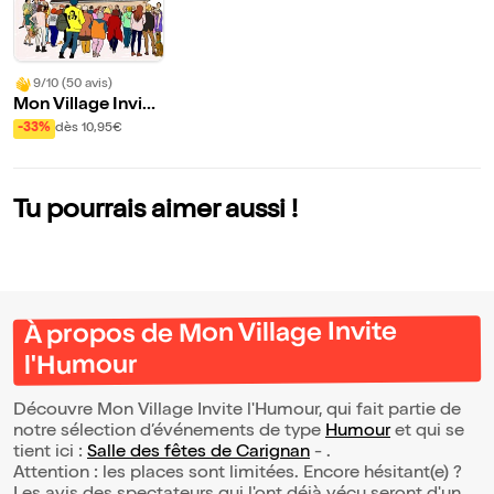
9/10 (50 avis)
Mon Village Invite
l'Humour
-33%
dès 10,95€
Tu pourrais aimer aussi !
À propos de Mon Village Invite
l'Humour
Découvre Mon Village Invite l'Humour, qui fait partie de
notre sélection d’événements de type
Humour
et qui se
tient ici :
Salle des fêtes de Carignan
- .
Attention : les places sont limitées. Encore hésitant(e) ?