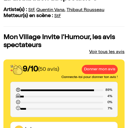
Artiste(s) :
StF
,
Quentin Vana
,
Thibaut Rousseau
Metteur(s) en scène :
StF
Mon Village Invite l'Humour, les avis
spectateurs
Voir tous les avis
9/10
(50 avis)
Donner mon avis
Connecte-toi pour donner ton avis !
😍
89%
🤗
4%
😐
0%
🙁
7%