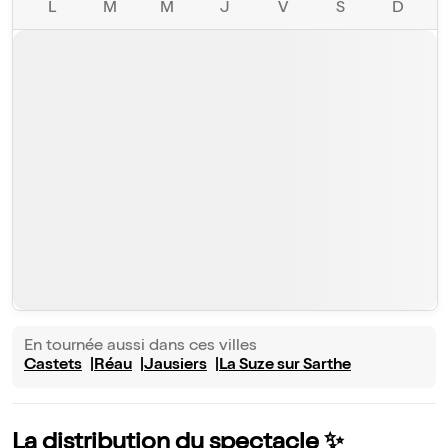
L
M
M
J
V
S
D
En tournée aussi dans ces villes
Castets
Réau
Jausiers
La Suze sur Sarthe
La distribution du spectacle ✨