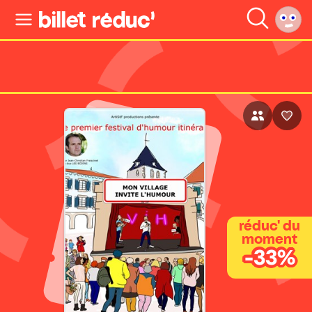
réduc' du
moment
-33%