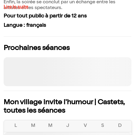
Enfin, la soirée se conclut par un échange entre les
Lire la suite
artistes et les spectateurs.
Pour tout public à partir de 12 ans
Langue : français
Prochaines séances
Mon village invite l'humour | Castets,
toutes les séances
L
M
M
J
V
S
D