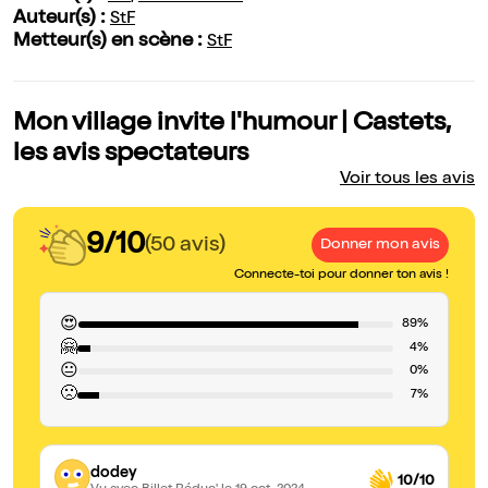
Auteur(s) :
StF
Metteur(s) en scène :
StF
Mon village invite l'humour | Castets,
les avis spectateurs
Voir tous les avis
9/10
(50 avis)
Donner mon avis
Connecte-toi pour donner ton avis !
😍
89%
🤗
4%
😐
0%
🙁
7%
dodey
10/10