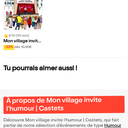
9/10 (50 avis)
Mon village invite
l'humour | Castets
-33%
dès 10,95€
Tu pourrais aimer aussi !
À propos de Mon village invite
l'humour | Castets
Découvre Mon village invite l'humour | Castets, qui fait
partie de notre sélection d’événements de type
Humour