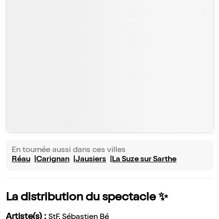
En tournée aussi dans ces villes
Réau
Carignan
Jausiers
La Suze sur Sarthe
La distribution du spectacle ✨
Artiste(s) :
StF
,
Sébastien Bé