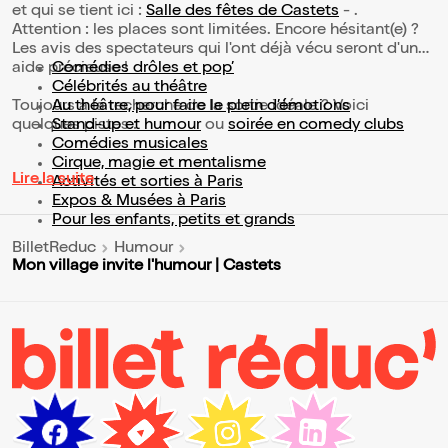
et qui se tient ici :
Salle des fêtes de Castets
- .
Attention : les places sont limitées. Encore hésitant(e) ?
Les avis des spectateurs qui l'ont déjà vécu seront d'une
aide précieuse !
Comédies drôles et pop’
Célébrités au théâtre
Toujours à la recherche de la sortie idéale ? Voici
Au théâtre, pour faire le plein d’émotions
quelques pistes :
Stand-up et humour
ou
soirée en comedy clubs
Comédies musicales
Cirque, magie et mentalisme
Lire la suite
Activités et sorties à Paris
Expos & Musées à Paris
Pour les enfants, petits et grands
BilletReduc
Humour
Mon village invite l'humour | Castets