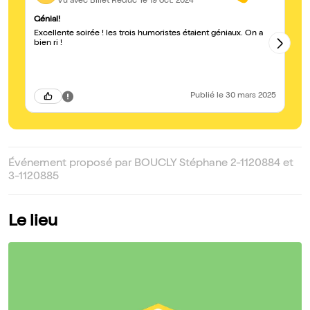
Vu avec Billet Réduc'
le 19 oct. 2024
Génial!
So
Excellente soirée ! les trois humoristes étaient géniaux. On a
Ex
bien ri !
ri
Publié
le 30 mars 2025
Événement proposé par BOUCLY Stéphane 2-1120884 et
3-1120885
Le lieu