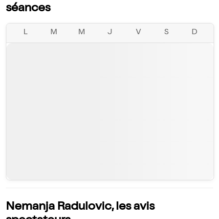
séances
L
M
M
J
V
S
D
Nemanja Radulovic, les avis