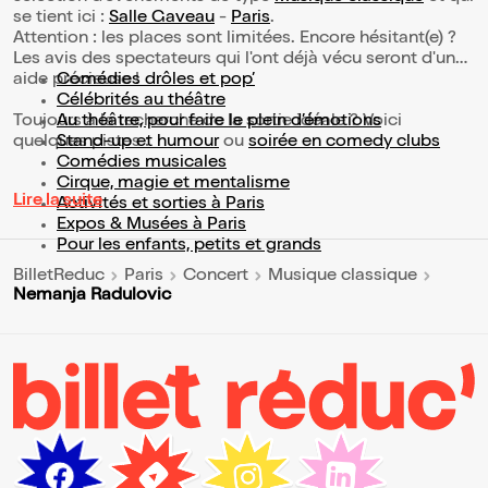
se tient ici :
Salle Gaveau
-
Paris
.
Attention : les places sont limitées. Encore hésitant(e) ?
Les avis des spectateurs qui l'ont déjà vécu seront d'une
aide précieuse !
Comédies drôles et pop’
Célébrités au théâtre
Toujours à la recherche de la sortie idéale ? Voici
Au théâtre, pour faire le plein d’émotions
quelques pistes :
Stand-up et humour
ou
soirée en comedy clubs
Comédies musicales
Cirque, magie et mentalisme
Lire la suite
Activités et sorties à Paris
Expos & Musées à Paris
Pour les enfants, petits et grands
BilletReduc
Paris
Concert
Musique classique
Nemanja Radulovic