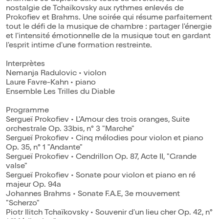
nostalgie de Tchaïkovsky aux rythmes enlevés de
Prokofiev et Brahms. Une soirée qui résume parfaitement
tout le défi de la musique de chambre : partager l'énergie
et l'intensité émotionnelle de la musique tout en gardant
l'esprit intime d'une formation restreinte.
Interprètes
Nemanja Radulovic • violon
Laure Favre-Kahn • piano
Ensemble Les Trilles du Diable
Programme
Sergueï Prokofiev • L'Amour des trois oranges, Suite
orchestrale Op. 33bis, n° 3 "Marche"
Sergueï Prokofiev • Cinq mélodies pour violon et piano
Op. 35, n° 1 "Andante"
Sergueï Prokofiev • Cendrillon Op. 87, Acte II, "Grande
valse"
Sergueï Prokofiev • Sonate pour violon et piano en ré
majeur Op. 94a
Johannes Brahms • Sonate F.A.E, 3e mouvement
"Scherzo"
Piotr Ilitch Tchaïkovsky • Souvenir d'un lieu cher Op. 42, n°