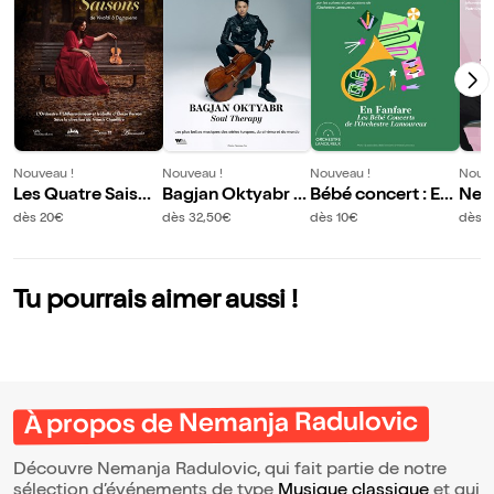
Nouveau !
Nouveau !
Nouveau !
Nouve
Les Quatre Saison
Bagjan Oktyabr :
Bébé concert : En
Nem
s
Soul Therapy
fanfare
ic
dès 20€
dès 32,50€
dès 10€
dès 1
Tu pourrais aimer aussi !
À propos de Nemanja Radulovic
Découvre Nemanja Radulovic, qui fait partie de notre
sélection d’événements de type
Musique classique
et qui