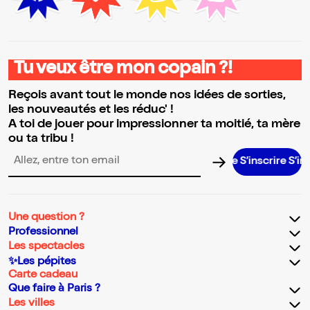
Tu veux être mon copain ?!
Reçois avant tout le monde nos idées de sorties,
les nouveautés et les réduc' !
A toi de jouer pour impressionner ta moitié, ta mère
ou ta tribu !
S’inscrire S’inscrire 
Adresse email pour la newsletter
Une question ?
Professionnel
Les spectacles
✨Les pépites
Carte cadeau
Que faire à Paris ?
Les villes