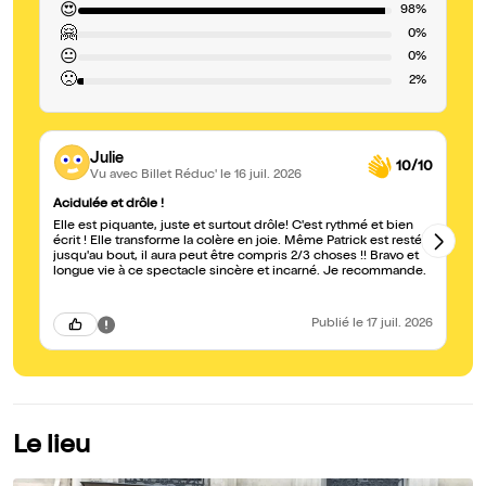
😍
98%
🤗
0%
😐
0%
🙁
2%
Julie
10/10
Vu avec Billet Réduc'
le 16 juil. 2026
Acidulée et drôle !
Br
Elle est piquante, juste et surtout drôle! C'est rythmé et bien
Pa
écrit ! Elle transforme la colère en joie. Même Patrick est resté
pi
jusqu'au bout, il aura peut être compris 2/3 choses !! Bravo et
vo
longue vie à ce spectacle sincère et incarné. Je recommande.
Publié
le 17 juil. 2026
Le lieu