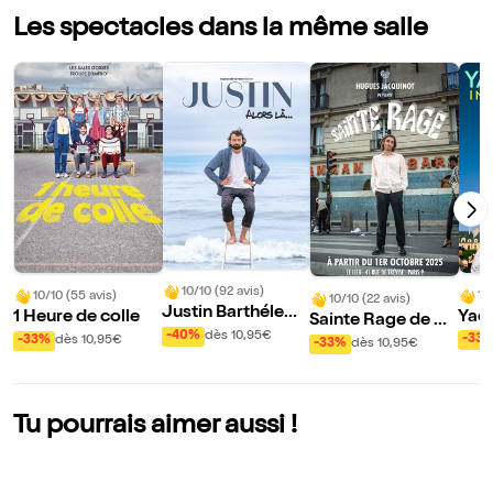
Les spectacles dans la même salle
10/10 (92 avis)
10
10/10 (55 avis)
10/10 (22 avis)
Justin Barthélemy
Yaci
1 Heure de colle
Sainte Rage de Hu
dans Alors là...
nco
-40%
dès 10,95€
-33
gues Jacquinot
-33%
dès 10,95€
-33%
dès 10,95€
Tu pourrais aimer aussi !