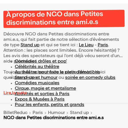
À propos de NGO dans Petites
discriminations entre ami.e.s
Découvre NGO dans Petites discriminations entre
ami.e.s, qui fait partie de notre sélection d’événements
de type
Stand up
et qui se tient ici :
Le Lieu
-
Paris
.
Attention : les places sont limitées. Encore hésitant(e) ?
Les avis des spectateurs qui l'ont déjà vécu seront d'une
aide précieuse !
Comédies drôles et pop’
Célébrités au théâtre
Toujours à la recherche de la sortie idéale ? Voici
Au théâtre, pour faire le plein d’émotions
quelques pistes :
Stand-up et humour
ou
soirée en comedy clubs
Comédies musicales
Cirque, magie et mentalisme
Lire la suite
Activités et sorties à Paris
Expos & Musées à Paris
Pour les enfants, petits et grands
BilletReduc
Paris
Humour
Stand up
NGO dans Petites discriminations entre ami.e.s