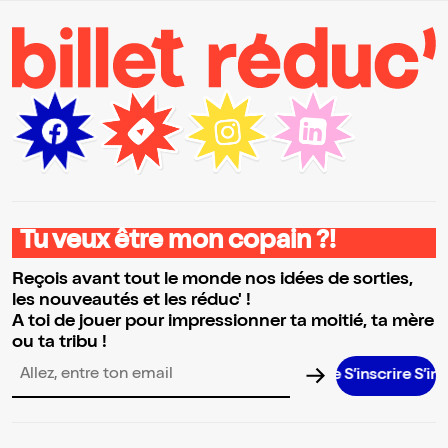
Tu veux être mon copain ?!
Reçois avant tout le monde nos idées de sorties,
les nouveautés et les réduc' !
A toi de jouer pour impressionner ta moitié, ta mère
ou ta tribu !
S’inscrire S’inscrire S’in
Adresse email pour la newsletter