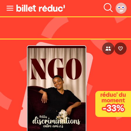
réduc' du
moment
-33%