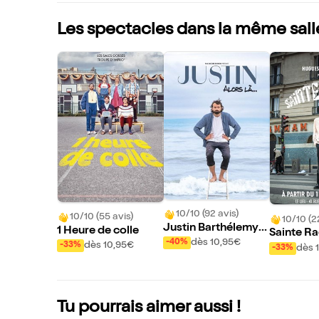
Les spectacles dans la même sall
10/10 (92 avis)
10/10 (55 avis)
10/10 (2
Justin Barthélemy d
1 Heure de colle
Sainte R
ans Alors là...
dès 10,95€
-40%
dès 10,95€
-33%
ues Jacq
dès 
-33%
Tu pourrais aimer aussi !