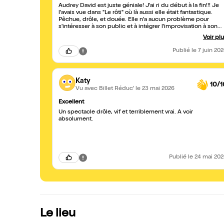
Audrey David est juste géniale! J'ai ri du début à la fin!!! Je
l'avais vue dans "Le rôti" où là aussi elle était fantastique.
Pêchue, drôle, et douée. Elle n'a aucun problème pour
s'intéresser à son public et à intégrer l'improvisation à son
one woman show sans perdre le fil de son spectacle. Une
Voir pl
comédienne que je vais suivre! Foncez, allez la voir!!!
Publié
le 7 juin 20
Katy
10/1
Vu avec Billet Réduc'
le 23 mai 2026
Excellent
Un spectacle drôle, vif et terriblement vrai. A voir
absolument.
Publié
le 24 mai 20
Le lieu