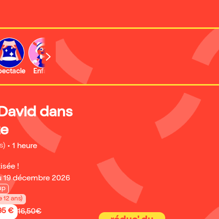
b
pectacle
Enfant
Concert
Activité
Expo et musée
David dans
te
s)
•
1 heure
isée !
u 19 décembre 2026
up
e 12 ans)
95 €
16,50€