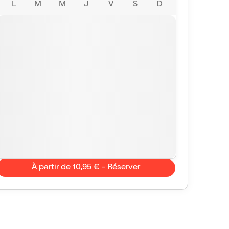
L
M
M
J
V
S
D
À partir de 10,95 € - Réserver
Stéphanie
10/10
Chuppa
Vu avec Billet Réduc'
le 14 févr. 2026
etranscription des soucis passé la quarantine avec
Très drôle !