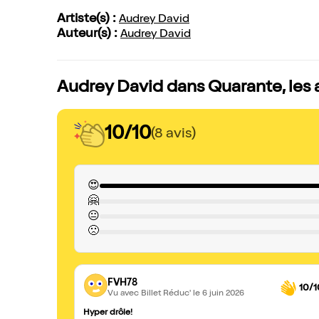
Artiste(s) :
Audrey David
Auteur(s) :
Audrey David
Audrey David dans Quarante, les 
10/10
(8 avis)
😍
🤗
😐
🙁
FVH78
10/1
Vu avec Billet Réduc'
le 6 juin 2026
Hyper drôle!