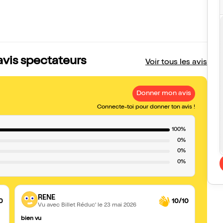
avis spectateurs
Voir tous les avis
Donner mon avis
Connecte-toi pour donner ton avis !
100%
0%
0%
0%
RENE
0
10/10
Vu avec Billet Réduc'
le 23 mai 2026
bien vu
Une r