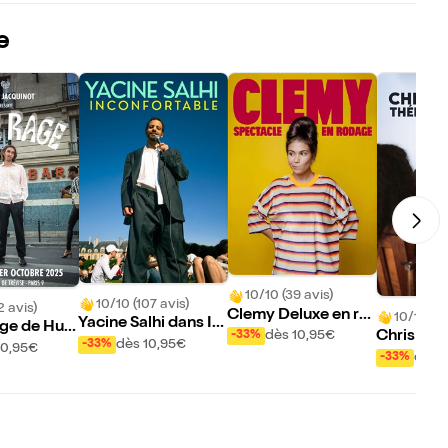
e
10/10 (39 avis)
10/10 (107 avis)
2 avis)
Clemy Deluxe en ro
10/10 (10
Yacine Salhi dans In
age de Hug
dage
Chris Nk
dès 10,95€
-33%
confortable
dès 10,95€
-33%
uinot
10,95€
Thérapie(
dès 
-33%