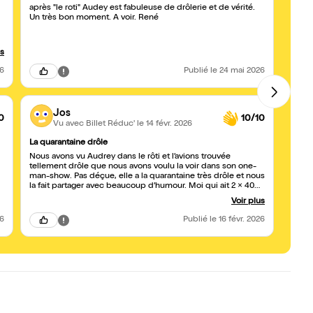
beau
après "le roti" Audey est fabuleuse de drôlerie et de vérité.
Un très bon moment. A voir. René
Une b
du pe
femme
public
us
26
Publié
le 24 mai 2026
Jos
0
10/10
Vu avec Billet Réduc'
le 14 févr. 2026
La quarantaine drôle
excel
Nous avons vu Audrey dans le rôti et l’avions trouvée
nous a
tellement drôle que nous avons voulu la voir dans son one-
sympathique Audrey a
man-show. Pas déçue, elle a la quarantaine très drôle et nous
la fait partager avec beaucoup d’humour. Moi qui ait 2 × 40
ans et qui suis veuve, j’ai revécu les affres de cette période.
Voir plus
Mais il faut vivre le temps présent, carpe diem, telle est ma
devise ! Courrez la voir, vous ne serez pas déçus et comme
26
Publié
le 16 févr. 2026
avec moi, vous échangerez avec elle lorsqu’elle interagit
avec le public