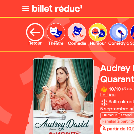
Retour
Théâtre
Comédie
Humour
Comedy clu
S
Audrey 
Quaran
10/10
(8 avi
Le Lieu
Salle climat
5 septembre a
Humour
Stand 
Familial (à partir d
À partir de 10,