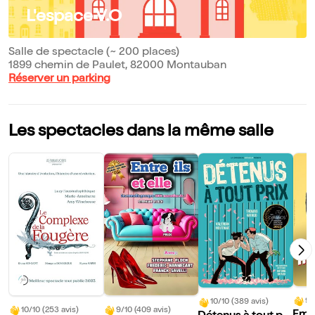
L'espace V.O
Salle de spectacle (~ 200 places)
1899 chemin de Paulet, 82000 Montauban
Réserver un parking
Les spectacles dans la même salle
9/
10/10 (389 avis)
10/10 (253 avis)
9/10 (409 avis)