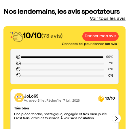
Nos lendemains, les avis spectateurs
Voir tous les avis
10/10
(73 avis)
Donner mon avis
Connecte-toi pour donner ton avis !
😍
99%
🤗
1%
😐
0%
🙁
0%
JoLo69
10/10
Vu avec Billet Réduc'
le 17 juil. 2026
Très bien
Le
Une pièce tendre, nostalgique, engagée et très bien jouée.
Le
C'est frais, drôle et touchant. À voir sans hésitation
vi
La
années